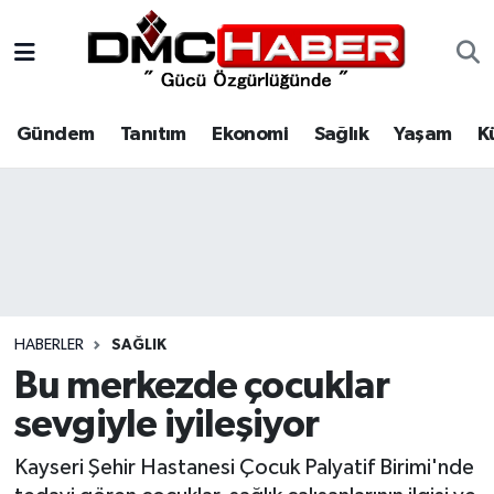
Gündem
Nöbetçi Eczaneler
Gündem
Tanıtım
Ekonomi
Sağlık
Yaşam
K
Tanıtım
Hava Durumu
Ekonomi
Trafik Durumu
Sağlık
Süper Lig Puan Durumu ve Fikstür
Yaşam
Tüm Manşetler
HABERLER
SAĞLIK
Kültür
Son Dakika Haberleri
Bu merkezde çocuklar
sevgiyle iyileşiyor
Spor
Haber Arşivi
Kayseri Şehir Hastanesi Çocuk Palyatif Birimi'nde
Siyaset