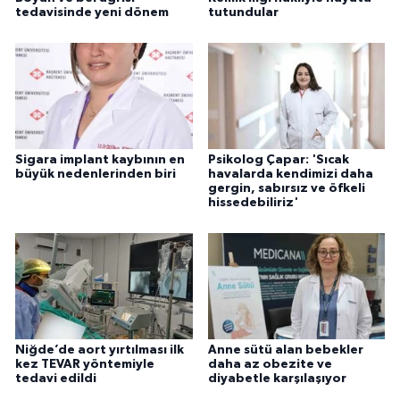
tedavisinde yeni dönem
tutundular
Sigara implant kaybının en
Psikolog Çapar: 'Sıcak
büyük nedenlerinden biri
havalarda kendimizi daha
gergin, sabırsız ve öfkeli
hissedebiliriz'
Niğde’de aort yırtılması ilk
Anne sütü alan bebekler
kez TEVAR yöntemiyle
daha az obezite ve
tedavi edildi
diyabetle karşılaşıyor