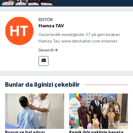
EDITÖR
Hamza TAV
Gazetecilik mesleğinde 27 yılı geri bırakan
Hamza Tav, www.dmchaber.com internet
sitesinde editör olarak görevini
Devam Et
sürdürmektedir.
Bunlar da ilginizi çekebilir
Boyun ve bel ağrısı
Kemik iliği nakliyle hayata