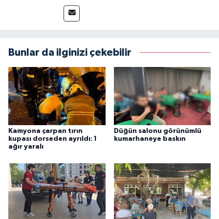
sürdürmektedir.
Bunlar da ilginizi çekebilir
Kamyona çarpan tırın
Düğün salonu görünümlü
kupası dorseden ayrıldı: 1
kumarhaneye baskın
ağır yaralı