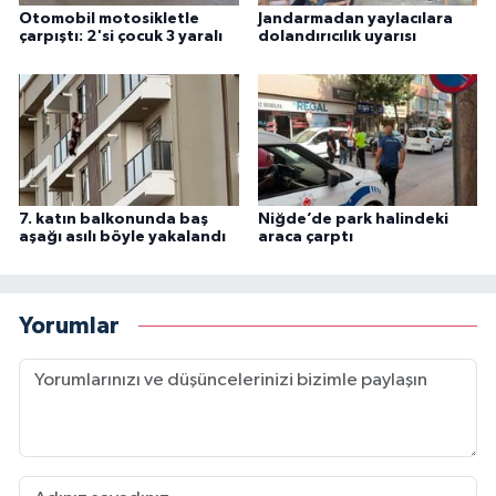
Otomobil motosikletle
Jandarmadan yaylacılara
çarpıştı: 2'si çocuk 3 yaralı
dolandırıcılık uyarısı
7. katın balkonunda baş
Niğde’de park halindeki
aşağı asılı böyle yakalandı
araca çarptı
Yorumlar