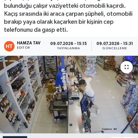
bulunduğu çalışır vaziyetteki otomobili kaçırdı.
Eğitim
Kaçış sırasında iki araca çarpan şüpheli, otomobili
bırakıp yaya olarak kaçarken bir kişinin cep
Teknoloji
telefonunu da gasp etti.
Asayiş
HAMZA TAV
09.07.2026 - 15:15
09.07.2026 - 15:31
EDITÖR
YAYINLANMA
GÜNCELLEME
Resmi İlan