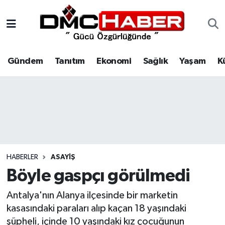
Gündem
Nöbetçi Eczaneler
Gündem
Tanıtım
Ekonomi
Sağlık
Yaşam
K
Tanıtım
Hava Durumu
Ekonomi
Trafik Durumu
Sağlık
Süper Lig Puan Durumu ve Fikstür
Yaşam
Tüm Manşetler
HABERLER
ASAYIŞ
Kültür
Son Dakika Haberleri
Böyle gaspçı görülmedi
Spor
Haber Arşivi
Antalya'nın Alanya ilçesinde bir marketin
kasasındaki paraları alıp kaçan 18 yaşındaki
Siyaset
şüpheli, içinde 10 yaşındaki kız çocuğunun