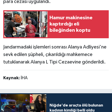
para cezası uygulandı.
Hamur makinesine
kaptırdığı eli
bileğinden koptu
Jandarmadaki işlemleri sonrası Alanya Adliyesi'ne
sevk edilen şüpheli, çıkarıldığı mahkemece
tutuklanarak Alanya L Tipi Cezaevine gönderildi.
Kaynak:
İHA
Niğde’de araçta ölü bulunan
kadının kimliği belli oldu