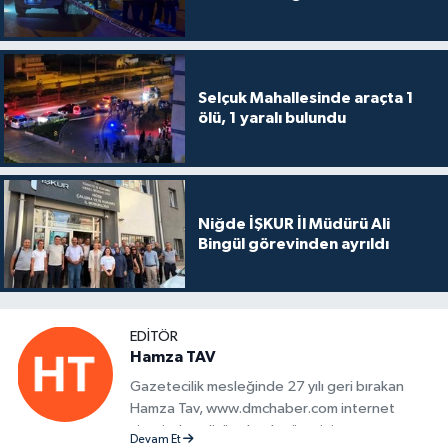
Selçuk Mahallesinde araçta 1
ölü, 1 yaralı bulundu
Niğde İŞKUR İl Müdürü Ali
Bingül görevinden ayrıldı
EDITÖR
Hamza TAV
Gazetecilik mesleğinde 27 yılı geri bırakan
Hamza Tav, www.dmchaber.com internet
sitesinde editör olarak görevini
Devam Et