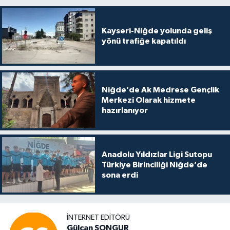
Kayseri-Niğde yolunda geliş
yönü trafiğe kapatıldı
Niğde’de Ak Medrese Gençlik
Merkezi Olarak hizmete
hazırlanıyor
Anadolu Yıldızlar Ligi Sutopu
Türkiye Birinciliği Niğde’de
sona erdi
İNTERNET EDITÖRÜ
Gülcan SONGUR