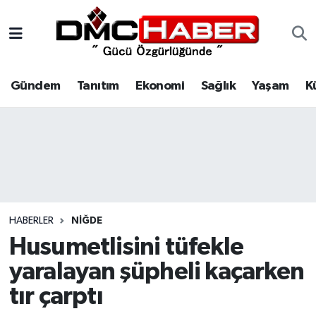
Gündem
Nöbetçi Eczaneler
Gündem
Tanıtım
Ekonomi
Sağlık
Yaşam
K
Tanıtım
Hava Durumu
Ekonomi
Trafik Durumu
Sağlık
Süper Lig Puan Durumu ve Fikstür
Yaşam
Tüm Manşetler
HABERLER
NIĞDE
Kültür
Son Dakika Haberleri
Husumetlisini tüfekle
yaralayan şüpheli kaçarken
Spor
Haber Arşivi
tır çarptı
Siyaset