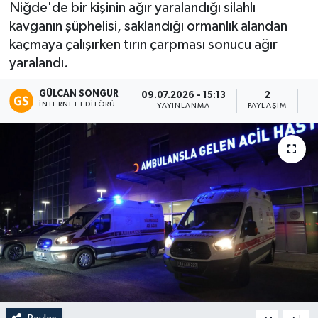
Niğde'de bir kişinin ağır yaralandığı silahlı
kavganın şüphelisi, saklandığı ormanlık alandan
Eğitim
kaçmaya çalışırken tırın çarpması sonucu ağır
Teknoloji
yaralandı.
GÜLCAN SONGUR
09.07.2026 - 15:13
2
Asayiş
İNTERNET EDITÖRÜ
YAYINLANMA
PAYLAŞIM
O
Resmi İlan
-
+