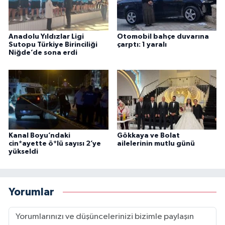
Anadolu Yıldızlar Ligi
Otomobil bahçe duvarına
Sutopu Türkiye Birinciliği
çarptı: 1 yaralı
Niğde’de sona erdi
Kanal Boyu’ndaki
Gökkaya ve Bolat
cin*ayette ö*lü sayısı 2’ye
ailelerinin mutlu günü
yükseldi
Yorumlar