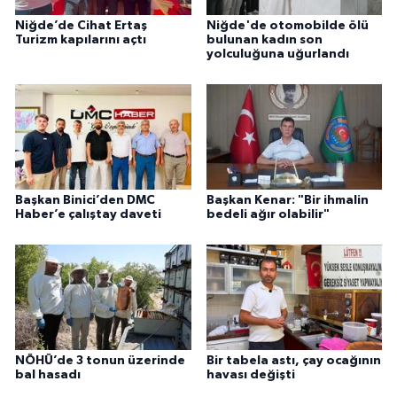
Niğde’de Cihat Ertaş
Niğde'de otomobilde ölü
Turizm kapılarını açtı
bulunan kadın son
yolculuğuna uğurlandı
Başkan Binici’den DMC
Başkan Kenar: "Bir ihmalin
Haber’e çalıştay daveti
bedeli ağır olabilir"
NÖHÜ’de 3 tonun üzerinde
Bir tabela astı, çay ocağının
bal hasadı
havası değişti