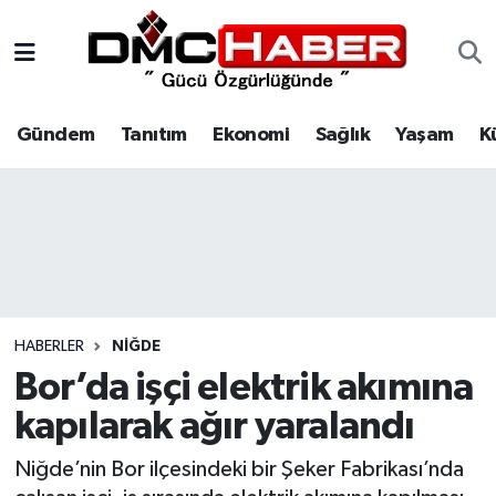
Gündem
Nöbetçi Eczaneler
Gündem
Tanıtım
Ekonomi
Sağlık
Yaşam
K
Tanıtım
Hava Durumu
Ekonomi
Trafik Durumu
Sağlık
Süper Lig Puan Durumu ve Fikstür
Yaşam
Tüm Manşetler
HABERLER
NIĞDE
Kültür
Son Dakika Haberleri
Bor’da işçi elektrik akımına
kapılarak ağır yaralandı
Spor
Haber Arşivi
Niğde’nin Bor ilçesindeki bir Şeker Fabrikası’nda
Siyaset