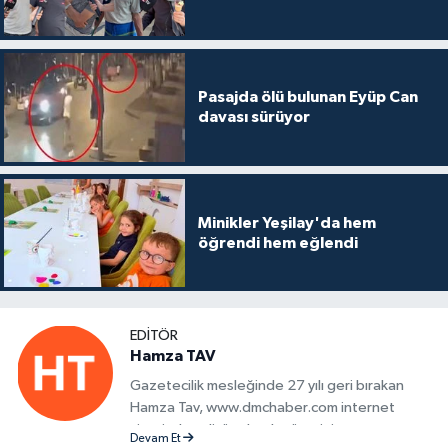
Pasajda ölü bulunan Eyüp Can
davası sürüyor
Minikler Yeşilay'da hem
öğrendi hem eğlendi
EDITÖR
Hamza TAV
Gazetecilik mesleğinde 27 yılı geri bırakan
Hamza Tav, www.dmchaber.com internet
sitesinde editör olarak görevini
Devam Et