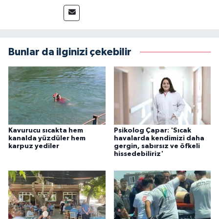
sürdürmektedir.
Bunlar da ilginizi çekebilir
Kavurucu sıcakta hem
Psikolog Çapar: 'Sıcak
kanalda yüzdüler hem
havalarda kendimizi daha
karpuz yediler
gergin, sabırsız ve öfkeli
hissedebiliriz'