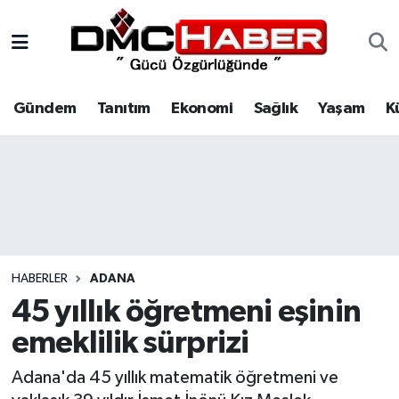
Gündem
Nöbetçi Eczaneler
Gündem
Tanıtım
Ekonomi
Sağlık
Yaşam
K
Tanıtım
Hava Durumu
Ekonomi
Trafik Durumu
Sağlık
Süper Lig Puan Durumu ve Fikstür
Yaşam
Tüm Manşetler
HABERLER
ADANA
Kültür
Son Dakika Haberleri
45 yıllık öğretmeni eşinin
emeklilik sürprizi
Spor
Haber Arşivi
Adana'da 45 yıllık matematik öğretmeni ve
Siyaset