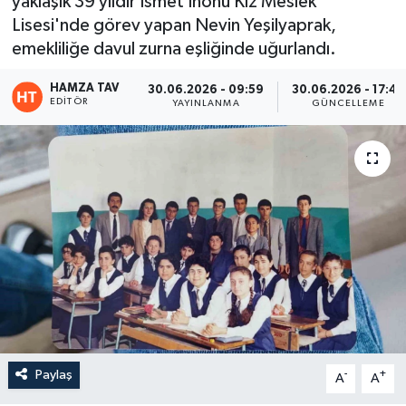
yaklaşık 39 yıldır İsmet İnönü Kız Meslek
Lisesi'nde görev yapan Nevin Yeşilyaprak,
Eğitim
emekliliğe davul zurna eşliğinde uğurlandı.
Teknoloji
HAMZA TAV
30.06.2026 - 09:59
30.06.2026 - 17:43
EDITÖR
YAYINLANMA
GÜNCELLEME
Asayiş
Resmi İlan
Paylaş
-
+
A
A