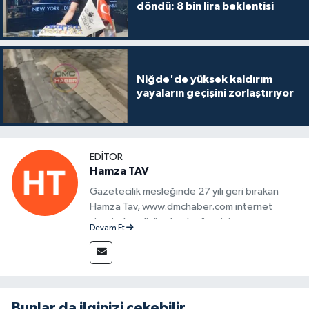
döndü: 8 bin lira beklentisi
Niğde'de yüksek kaldırım
yayaların geçişini zorlaştırıyor
EDITÖR
Hamza TAV
Gazetecilik mesleğinde 27 yılı geri bırakan
Hamza Tav, www.dmchaber.com internet
sitesinde editör olarak görevini
Devam Et
sürdürmektedir.
Bunlar da ilginizi çekebilir