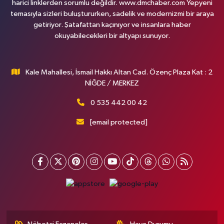
harici linklerden sorumlu değildir. www.dmchaber.com Yepyeni
temasıyla sizleri buluştururken, sadelik ve modernizmi bir araya
getiriyor. Şatafattan kaçınıyor ve insanlara haber
okuyabilecekleri bir altyapı sunuyor.
Kale Mahallesi, İsmail Hakkı Altan Cad. Özenç Plaza Kat : 2
NİĞDE / MERKEZ
0 535 442 00 42
[email protected]