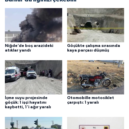
Niğde’de boş arazideki
Göçükte çalışma sırasında
atıklar yandı
kaya parçası düşmüş
İçme suyu projesinde
Otomobille motosiklet
göçük: 1 işçi hayatını
çarpıştı: 1 yaralı
kaybetti, 1'i ağır yaralı