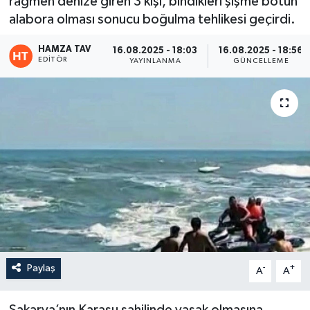
rağmen denize giren 3 kişi, bindikleri şişme botun
alabora olması sonucu boğulma tehlikesi geçirdi.
Eğitim
HAMZA TAV
16.08.2025 - 18:03
16.08.2025 - 18:56
Teknoloji
EDITÖR
YAYINLANMA
GÜNCELLEME
Asayiş
Resmi İlan
Paylaş
-
+
A
A
Sakarya’nın Karasu sahilinde yasak olmasına