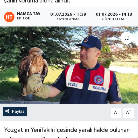
şahin koruma altına alındı.
Eğitim
HAMZA TAV
01.07.2026 - 11:39
01.07.2026 - 14:18
EDITÖR
YAYINLANMA
GÜNCELLEME
Teknoloji
Asayiş
Resmi İlan
Paylaş
-
+
A
A
Yozgat'ın Yenifakılı ilçesinde yaralı halde bulunan