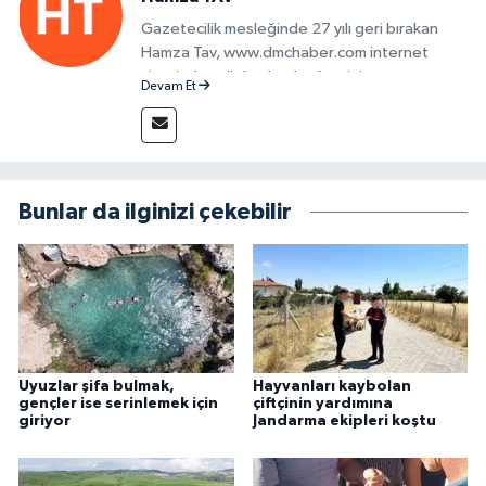
Gazetecilik mesleğinde 27 yılı geri bırakan
Hamza Tav, www.dmchaber.com internet
sitesinde editör olarak görevini
Devam Et
sürdürmektedir.
Bunlar da ilginizi çekebilir
Uyuzlar şifa bulmak,
Hayvanları kaybolan
gençler ise serinlemek için
çiftçinin yardımına
giriyor
Jandarma ekipleri koştu