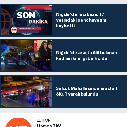
Niğde’de feci kaza: 17
yaşındaki genç hayatını
kaybetti
Niğde’de araçta ölü bulunan
kadının kimliği belli oldu
Selçuk Mahallesinde araçta 1
ölü, 1 yaralı bulundu
EDITÖR
Hamza TAV