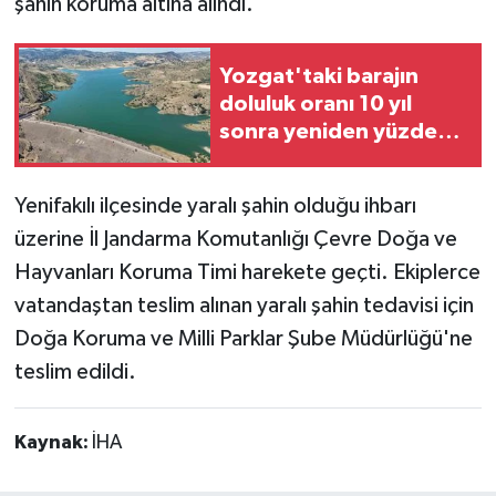
şahin koruma altına alındı.
Yozgat'taki barajın
doluluk oranı 10 yıl
sonra yeniden yüzde
50'nin üzerine çıktı
Yenifakılı ilçesinde yaralı şahin olduğu ihbarı
üzerine İl Jandarma Komutanlığı Çevre Doğa ve
Hayvanları Koruma Timi harekete geçti. Ekiplerce
vatandaştan teslim alınan yaralı şahin tedavisi için
Doğa Koruma ve Milli Parklar Şube Müdürlüğü'ne
teslim edildi.
Kaynak:
İHA