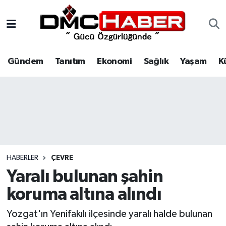
Gündem
Nöbetçi Eczaneler
Gündem
Tanıtım
Ekonomi
Sağlık
Yaşam
K
Tanıtım
Hava Durumu
Ekonomi
Trafik Durumu
Sağlık
Süper Lig Puan Durumu ve Fikstür
Yaşam
Tüm Manşetler
HABERLER
ÇEVRE
Kültür
Son Dakika Haberleri
Yaralı bulunan şahin
koruma altına alındı
Spor
Haber Arşivi
Yozgat'ın Yenifakılı ilçesinde yaralı halde bulunan
Siyaset