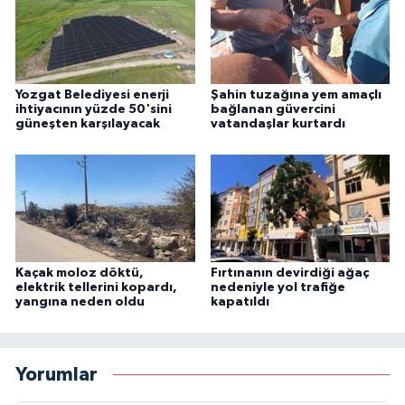
Yozgat Belediyesi enerji
Şahin tuzağına yem amaçlı
ihtiyacının yüzde 50'sini
bağlanan güvercini
güneşten karşılayacak
vatandaşlar kurtardı
Kaçak moloz döktü,
Fırtınanın devirdiği ağaç
elektrik tellerini kopardı,
nedeniyle yol trafiğe
yangına neden oldu
kapatıldı
Yorumlar