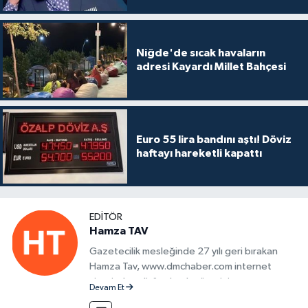
Niğde'de sıcak havaların
adresi Kayardı Millet Bahçesi
Euro 55 lira bandını aştı! Döviz
haftayı hareketli kapattı
EDITÖR
Hamza TAV
Gazetecilik mesleğinde 27 yılı geri bırakan
Hamza Tav, www.dmchaber.com internet
sitesinde editör olarak görevini
Devam Et
sürdürmektedir.