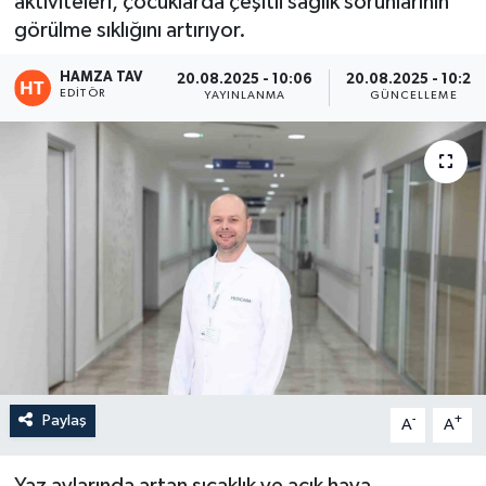
aktiviteleri, çocuklarda çeşitli sağlık sorunlarının
görülme sıklığını artırıyor.
Eğitim
HAMZA TAV
20.08.2025 - 10:06
20.08.2025 - 10:28
Teknoloji
EDITÖR
YAYINLANMA
GÜNCELLEME
Asayiş
Resmi İlan
Paylaş
-
+
A
A
Yaz aylarında artan sıcaklık ve açık hava