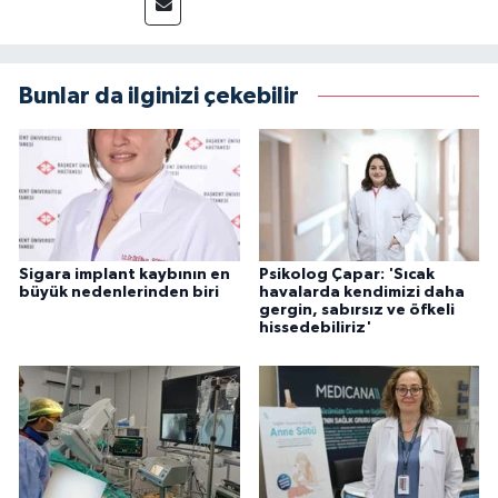
Bunlar da ilginizi çekebilir
Sigara implant kaybının en
Psikolog Çapar: 'Sıcak
büyük nedenlerinden biri
havalarda kendimizi daha
gergin, sabırsız ve öfkeli
hissedebiliriz'