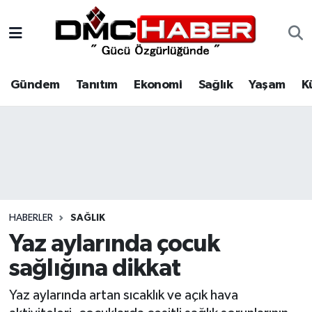
Gündem
Nöbetçi Eczaneler
Gündem
Tanıtım
Ekonomi
Sağlık
Yaşam
K
Tanıtım
Hava Durumu
Ekonomi
Trafik Durumu
Sağlık
Süper Lig Puan Durumu ve Fikstür
Yaşam
Tüm Manşetler
HABERLER
SAĞLIK
Kültür
Son Dakika Haberleri
Yaz aylarında çocuk
sağlığına dikkat
Spor
Haber Arşivi
Yaz aylarında artan sıcaklık ve açık hava
Siyaset