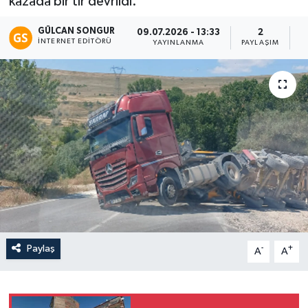
kazada bir tır devrildi.
Eğitim
GÜLCAN SONGUR
09.07.2026 - 13:33
2
İNTERNET EDITÖRÜ
YAYINLANMA
PAYLAŞIM
O
Teknoloji
Asayiş
Resmi İlan
Paylaş
-
+
A
A