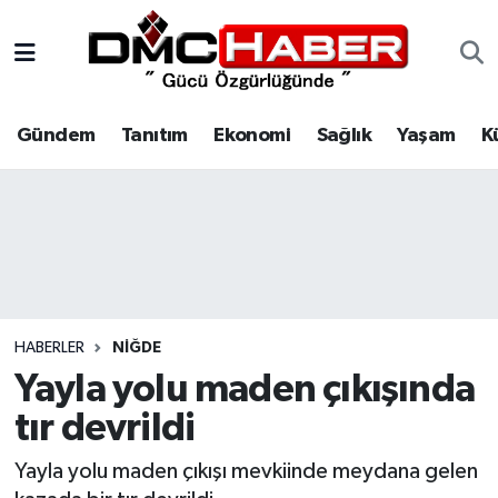
Gündem
Nöbetçi Eczaneler
Gündem
Tanıtım
Ekonomi
Sağlık
Yaşam
K
Tanıtım
Hava Durumu
Ekonomi
Trafik Durumu
Sağlık
Süper Lig Puan Durumu ve Fikstür
Yaşam
Tüm Manşetler
HABERLER
NIĞDE
Kültür
Son Dakika Haberleri
Yayla yolu maden çıkışında
tır devrildi
Spor
Haber Arşivi
Yayla yolu maden çıkışı mevkiinde meydana gelen
Siyaset