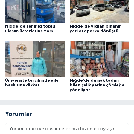
Niğde'de şehir içi toplu
Niğde'de yıkılan binanın
ulaşım ücretlerine zam
yeri otoparka dönüştü
Üniversite tercihinde aile
Niğde’de damak tadını
baskısına dikkat
bilen çelik yerine çömleğe
yöneliyor
Yorumlar