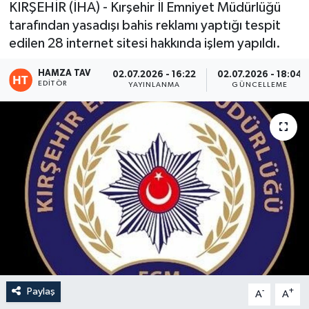
KIRŞEHİR (İHA) - Kırşehir İl Emniyet Müdürlüğü
tarafından yasadışı bahis reklamı yaptığı tespit
Eğitim
edilen 28 internet sitesi hakkında işlem yapıldı.
Teknoloji
HAMZA TAV
02.07.2026 - 16:22
02.07.2026 - 18:04
EDITÖR
YAYINLANMA
GÜNCELLEME
Asayiş
Resmi İlan
Paylaş
-
+
A
A