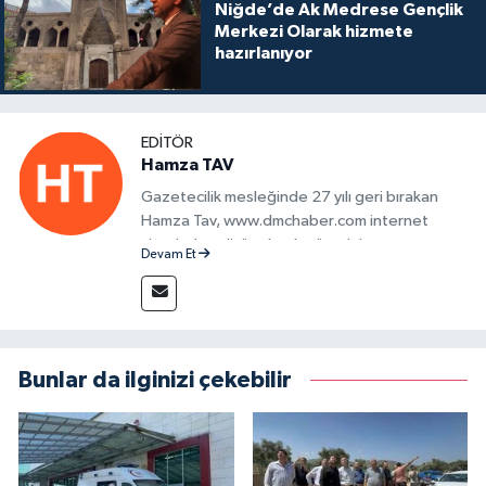
Niğde’de Ak Medrese Gençlik
Merkezi Olarak hizmete
hazırlanıyor
EDITÖR
Hamza TAV
Gazetecilik mesleğinde 27 yılı geri bırakan
Hamza Tav, www.dmchaber.com internet
sitesinde editör olarak görevini
Devam Et
sürdürmektedir.
Bunlar da ilginizi çekebilir