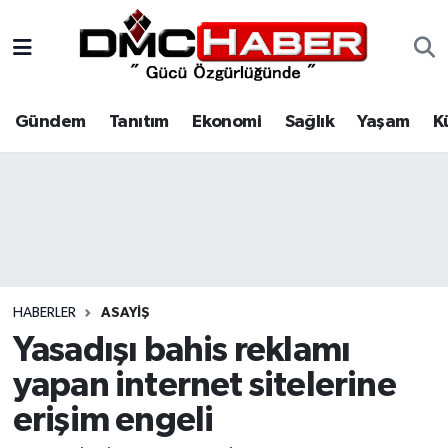
Gündem
Nöbetçi Eczaneler
Gündem
Tanıtım
Ekonomi
Sağlık
Yaşam
K
Tanıtım
Hava Durumu
Ekonomi
Trafik Durumu
Sağlık
Süper Lig Puan Durumu ve Fikstür
Yaşam
Tüm Manşetler
HABERLER
ASAYIŞ
Kültür
Son Dakika Haberleri
Yasadışı bahis reklamı
yapan internet sitelerine
Spor
Haber Arşivi
erişim engeli
Siyaset