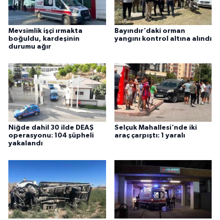
Mevsimlik işçi ırmakta
Bayındır'daki orman
boğuldu, kardeşinin
yangını kontrol altına alındı
durumu ağır
Niğde dahil 30 ilde DEAŞ
Selçuk Mahallesi'nde iki
operasyonu: 104 şüpheli
araç çarpıştı: 1 yaralı
yakalandı