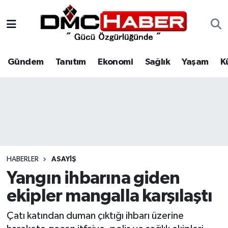
Gündem
Nöbetçi Eczaneler
Gündem
Tanıtım
Ekonomi
Sağlık
Yaşam
K
Tanıtım
Hava Durumu
Ekonomi
Trafik Durumu
Sağlık
Süper Lig Puan Durumu ve Fikstür
Yaşam
Tüm Manşetler
HABERLER
ASAYIŞ
Kültür
Son Dakika Haberleri
Yangın ihbarına giden
ekipler mangalla karşılaştı
Spor
Haber Arşivi
Çatı katından duman çıktığı ihbarı üzerine
Siyaset