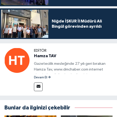
Niğde İŞKUR İl Müdürü Ali
Bingül görevinden ayrıldı
EDITÖR
Hamza TAV
Gazetecilik mesleğinde 27 yılı geri bırakan
Hamza Tav, www.dmchaber.com internet
sitesinde editör olarak görevini
Devam Et
sürdürmektedir.
Bunlar da ilginizi çekebilir