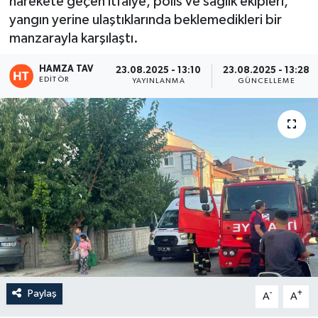
harekete geçen itfaiye, polis ve sağlık ekipleri,
yangın yerine ulaştıklarında beklemedikleri bir
Eğitim
manzarayla karşılaştı.
Teknoloji
HAMZA TAV
23.08.2025 - 13:10
23.08.2025 - 13:28
EDITÖR
YAYINLANMA
GÜNCELLEME
Asayiş
Resmi İlan
Paylaş
-
+
A
A