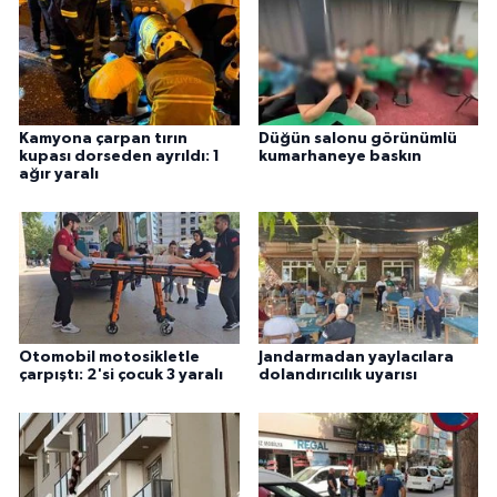
Kamyona çarpan tırın
Düğün salonu görünümlü
kupası dorseden ayrıldı: 1
kumarhaneye baskın
ağır yaralı
Otomobil motosikletle
Jandarmadan yaylacılara
çarpıştı: 2'si çocuk 3 yaralı
dolandırıcılık uyarısı