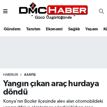
Gündem
Nöbetçi Eczaneler
Gündem
Tanıtım
Ekonomi
Sağlık
Yaşam
K
Tanıtım
Hava Durumu
Ekonomi
Trafik Durumu
Sağlık
Süper Lig Puan Durumu ve Fikstür
Yaşam
Tüm Manşetler
HABERLER
ASAYIŞ
Kültür
Son Dakika Haberleri
Yangın çıkan araç hurdaya
döndü
Spor
Haber Arşivi
Konya'nın Bozkır ilçesinde alev alan otomobildeki
Siyaset