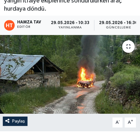
yangın itfaiye ekiplerince söndürülürken araç
hurdaya döndü.
Eğitim
HAMZA TAV
29.05.2026 - 10:33
29.05.2026 - 16:36
Teknoloji
EDITÖR
YAYINLANMA
GÜNCELLEME
Asayiş
Resmi İlan
Paylaş
-
+
A
A