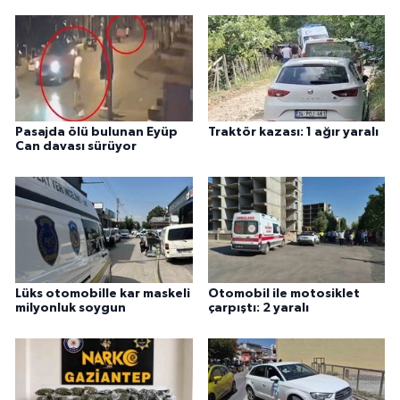
Pasajda ölü bulunan Eyüp
Traktör kazası: 1 ağır yaralı
Can davası sürüyor
Lüks otomobille kar maskeli
Otomobil ile motosiklet
milyonluk soygun
çarpıştı: 2 yaralı