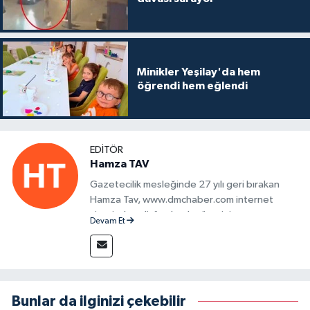
Minikler Yeşilay'da hem
öğrendi hem eğlendi
EDITÖR
Hamza TAV
Gazetecilik mesleğinde 27 yılı geri bırakan
Hamza Tav, www.dmchaber.com internet
sitesinde editör olarak görevini
Devam Et
sürdürmektedir.
Bunlar da ilginizi çekebilir