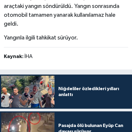
araçtaki yangın söndürüldü. Yangın sonrasında
otomobil tamamen yanarak kullanılamaz hale
geldi.
Yangınla ilgili tahkikat sürüyor.
Kaynak:
İHA
Niğdeliler özledikleri yılları
anlattı
Pasajda ölü bulunan Eyüp Can
davası sürüyor