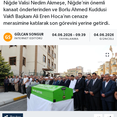
Niğde Valisi Nedim Akmeşe, Niğde’nin önemli
kanaat önderlerinden ve Borlu Ahmed Kuddusi
Eğitim
Vakfı Başkanı Ali Eren Hoca’nın cenaze
Teknoloji
merasimine katılarak son görevini yerine getirdi.
GÜLCAN SONGUR
04.06.2026 - 09:39
04.06.2026 -
Asayiş
İNTERNET EDITÖRÜ
YAYINLANMA
GÜNCELLE
Resmi İlan
-
+