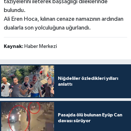
taziyelerini ileterek başsağlığı dileklerinde
bulundu.
Ali Eren Hoca, kılınan cenaze namazının ardından
dualarla son yolculuğuna uğurlandı.
Kaynak:
Haber Merkezi
Niğdeliler özledikleri yılları
anlattı
Pasajda ölü bulunan Eyüp Can
davası sürüyor