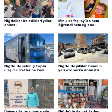
Niğdeliler özledikleri yılları
Minikler Yeşilay'da hem
anlattı
öğrendi hem eğlendi
Niğde'de şehir içi toplu
Niğde'de yıkılan binanın
ulaşım ücretlerine zam
yeri otoparka dönüştü
Üniversite tercihinde aile
Niğde’de damak tadını