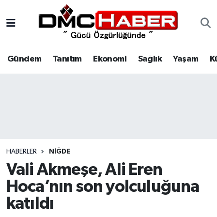
Gündem
Nöbetçi Eczaneler
Gündem
Tanıtım
Ekonomi
Sağlık
Yaşam
K
Tanıtım
Hava Durumu
Ekonomi
Trafik Durumu
Sağlık
Süper Lig Puan Durumu ve Fikstür
Yaşam
Tüm Manşetler
HABERLER
NIĞDE
Kültür
Son Dakika Haberleri
Vali Akmeşe, Ali Eren
Hoca’nın son yolculuğuna
Spor
Haber Arşivi
katıldı
Siyaset