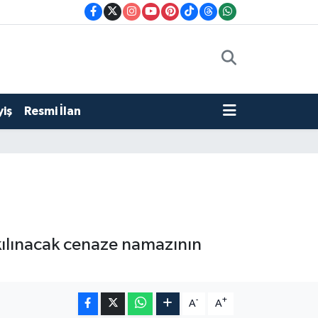
iş
Resmi İlan
kılınacak cenaze namazının
-
+
A
A