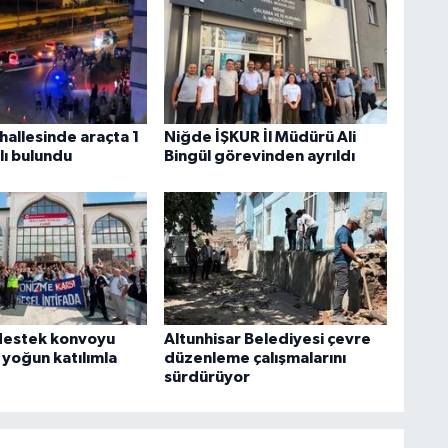
hallesinde araçta 1
Niğde İŞKUR İl Müdürü Ali
alı bulundu
Bingül görevinden ayrıldı
e destek konvoyu
Altunhisar Belediyesi çevre
yoğun katılımla
düzenleme çalışmalarını
sürdürüyor