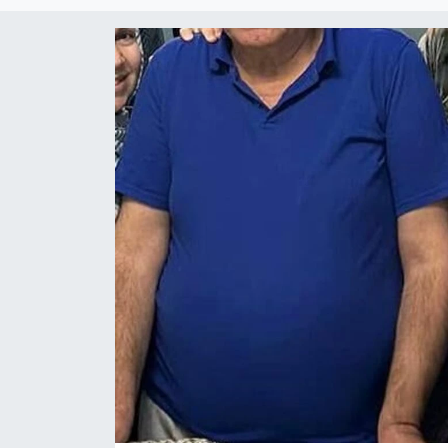
Eğitim
Teknoloji
Asayiş
Resmi İlan