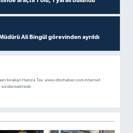
inde araçta 1 ölü, 1 yaralı bulundu
 Müdürü Ali Bingül görevinden ayrıldı
 geri bırakan Hamza Tav, www.dmchaber.com internet
i sürdürmektedir.