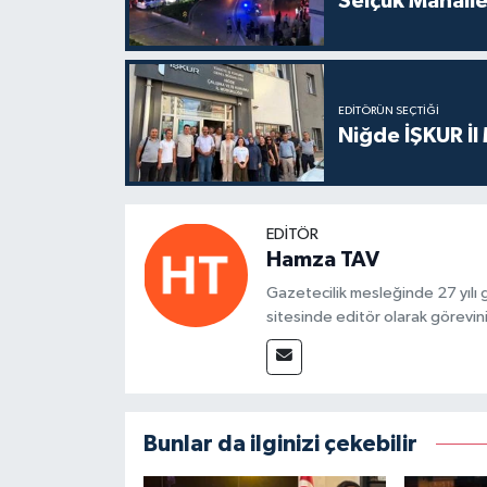
Selçuk Mahalles
EDITÖRÜN SEÇTIĞI
Niğde İŞKUR İl
EDITÖR
Hamza TAV
Gazetecilik mesleğinde 27 yılı
sitesinde editör olarak görevin
Bunlar da ilginizi çekebilir