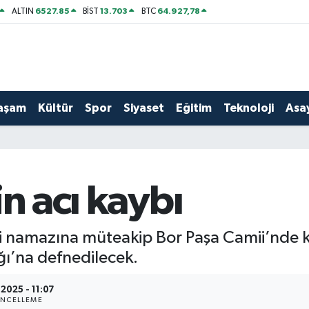
6527.85
13.703
64.927,78
ALTIN
BİST
BTC
aşam
Kültür
Spor
Siyaset
Eğitim
Teknoloji
Asay
in acı kaybı
di namazına müteakip Bor Paşa Camii’nde 
ı’na defnedilecek.
.2025 - 11:07
NCELLEME