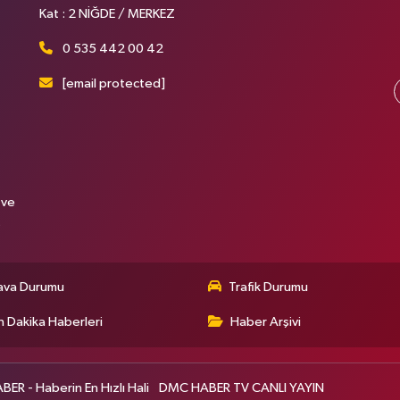
Kat : 2 NİĞDE / MERKEZ
0 535 442 00 42
[email protected]
 ve
.
ava Durumu
Trafik Durumu
 Dakika Haberleri
Haber Arşivi
R - Haberin En Hızlı Hali
DMC HABER TV CANLI YAYIN