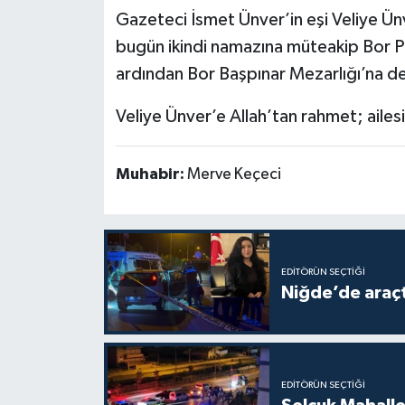
Gazeteci İsmet Ünver’in eşi Veliye Ün
bugün ikindi namazına müteakip Bor P
ardından Bor Başpınar Mezarlığı’na d
Veliye Ünver’e Allah’tan rahmet; ailesi,
Muhabir:
Merve Keçeci
EDITÖRÜN SEÇTIĞI
Niğde’de araçta
EDITÖRÜN SEÇTIĞI