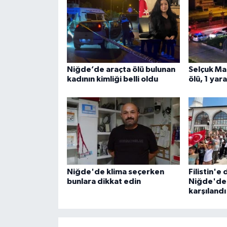
Niğde’de araçta ölü bulunan
Selçuk Ma
kadının kimliği belli oldu
ölü, 1 yar
Niğde'de klima seçerken
Filistin'
bunlara dikkat edin
Niğde'de 
karşılandı