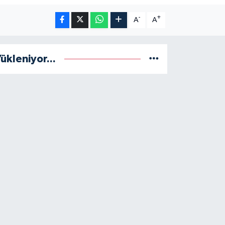
-
+
A
A
ükleniyor...