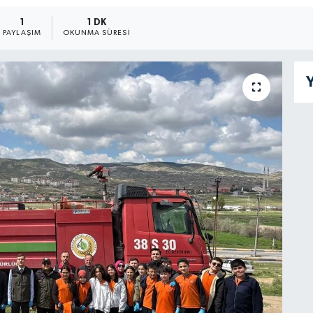
1
1 DK
PAYLAŞIM
OKUNMA SÜRESI
Y