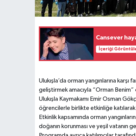
Cansever haya
İçeriği Görüntül
Ulukışla’da orman yangınlarına karşı fa
geliştirmek amacıyla “Orman Benim” e
Ulukışla Kaymakamı Emir Osman Gökçe
öğrencilerle birlikte etkinliğe katılara
Etkinlik kapsamında orman yangınlarına
doğanın korunması ve yeşil vatanın ge
Programda ayrıca katılımcılar tarafınd