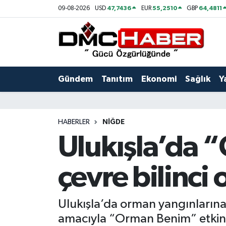
47,7436
55,2510
64,4811
09-08-2026
USD
EUR
GBP
Gündem
Nöbetçi Eczaneler
Tanıtım
Hava Durumu
Gündem
Tanıtım
Ekonomi
Sağlık
Y
Ekonomi
Trafik Durumu
Sağlık
Süper Lig Puan Durumu ve Fikstür
HABERLER
NIĞDE
Ulukışla’da 
Yaşam
Tüm Manşetler
çevre bilinci
Kültür
Son Dakika Haberleri
Spor
Haber Arşivi
Ulukışla’da orman yangınlarına k
amacıyla “Orman Benim” etkinl
Siyaset