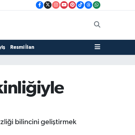
iş
Resmi İlan
inliğiyle
iği bilincini geliştirmek