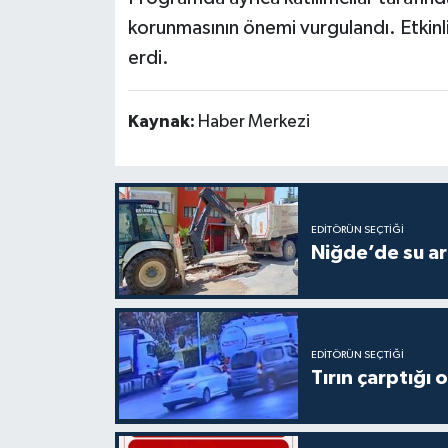
korunmasının önemi vurgulandı. Etkinlik
erdi.
Kaynak:
Haber Merkezi
EDITÖRÜN SEÇTIĞI
Niğde’de su ar
EDITÖRÜN SEÇTIĞI
Tırın çarptığı