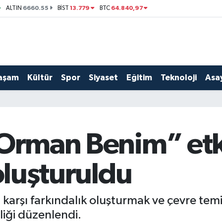
6660.55
13.779
64.840,97
ALTIN
BİST
BTC
aşam
Kültür
Spor
Siyaset
Eğitim
Teknoloji
Asay
“Orman Benim” etk
 oluşturuldu
arşı farkındalık oluşturmak ve çevre temizl
iği düzenlendi.