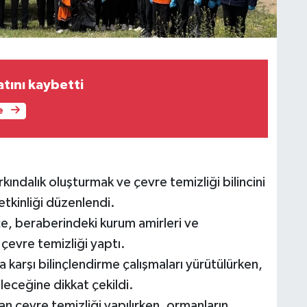
tını kaybetti
e
rkındalık oluşturmak ve çevre temizliği bilincini
tkinliği düzenlendi.
, beraberindeki kurum amirleri ve
k çevre temizliği yaptı.
 karşı bilinçlendirme çalışmaları yürütülürken,
leceğine dikkat çekildi.
an çevre temizliği yapılırken, ormanların