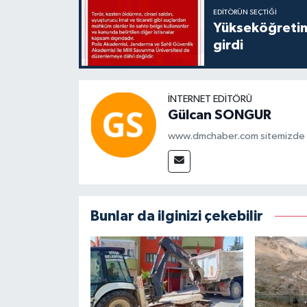
EDITÖRÜN SEÇTIĞI
Yükseköğretim
girdi
İNTERNET EDITÖRÜ
Gülcan SONGUR
www.dmchaber.com sitemizde in
Bunlar da ilginizi çekebilir