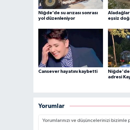
Niğde’de su arızası sonrası
Aladağlar'
yol düzenleniyor
eşsiz doğ
Cansever hayatını kaybetti
Niğde'de 
adresi Kay
Yorumlar