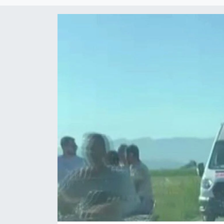
Eğitim
Teknoloji
Asayiş
Resmi İlan