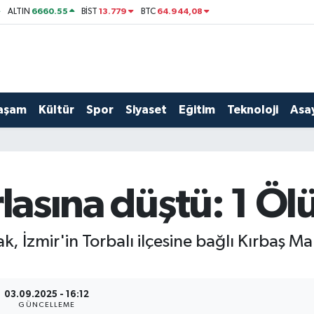
6660.55
13.779
64.944,08
ALTIN
BİST
BTC
aşam
Kültür
Spor
Siyaset
Eğitim
Teknoloji
Asay
rlasına düştü: 1 Öl
, İzmir'in Torbalı ilçesine bağlı Kırbaş Ma
03.09.2025 - 16:12
GÜNCELLEME