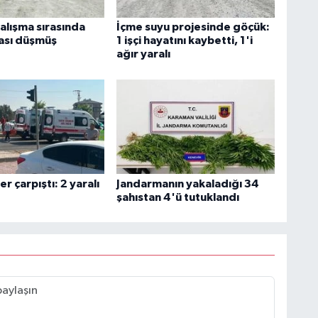
alışma sırasında
İçme suyu projesinde göçük:
ası düşmüş
1 işçi hayatını kaybetti, 1'i
ağır yaralı
r çarpıştı: 2 yaralı
Jandarmanın yakaladığı 34
şahıstan 4'ü tutuklandı