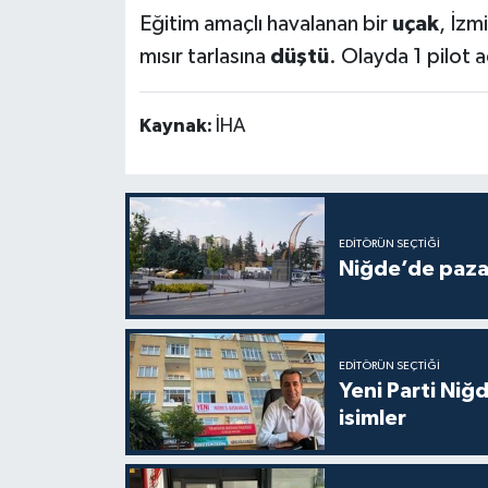
Eğitim amaçlı havalanan bir
uçak
, İzm
mısır tarlasına
düştü
. Olayda 1 pilot a
Kaynak:
İHA
EDITÖRÜN SEÇTIĞI
Niğde’de pazar
EDITÖRÜN SEÇTIĞI
Yeni Parti Niğd
isimler