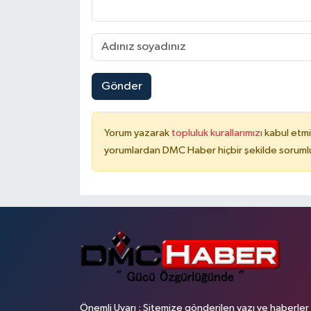
Gönder
Yorum yazarak
topluluk kurallarımızı
kabul etmi
yorumlardan DMC Haber hiçbir şekilde soruml
Önemli Uyarı : Sitemize gönderilen yazı ve haberler