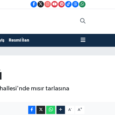
iş
Resmi İlan
ü
hallesi'nde mısır tarlasına
-
+
A
A