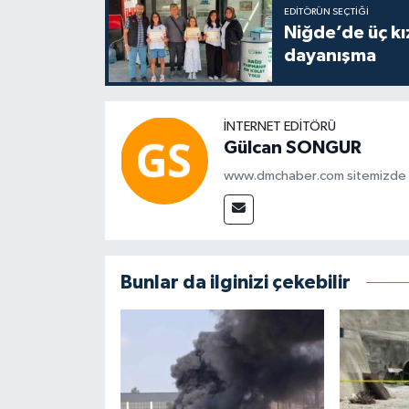
EDITÖRÜN SEÇTIĞI
Niğde’de üç kı
dayanışma
İNTERNET EDITÖRÜ
Gülcan SONGUR
www.dmchaber.com sitemizde in
Bunlar da ilginizi çekebilir