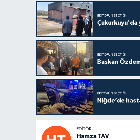
EDITÖRÜN SEÇTIĞI
Çukurkuyu'da 
EDITÖRÜN SEÇTIĞI
Başkan Özdemir
EDITÖRÜN SEÇTIĞI
Niğde’de hast
EDITÖR
Hamza TAV