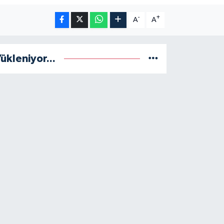
-
+
A
A
ükleniyor...