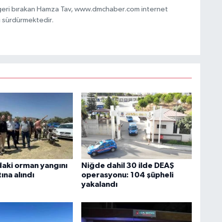
 geri bırakan Hamza Tav, www.dmchaber.com internet
i sürdürmektedir.
daki orman yangını
Niğde dahil 30 ilde DEAŞ
ına alındı
operasyonu: 104 şüpheli
yakalandı