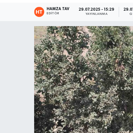
HAMZA TAV
29.07.2025 - 15:29
29.0
Eğitim
EDITÖR
YAYINLANMA
G
Teknoloji
Asayiş
Resmi İlan