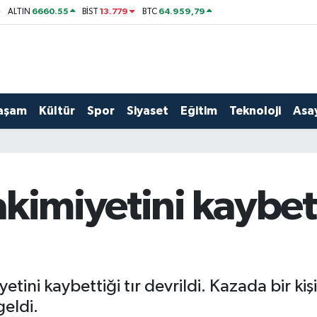
6660.55
13.779
64.959,79
ALTIN
BİST
BTC
aşam
Kültür
Spor
Siyaset
Eğitim
Teknoloji
Asay
kimiyetini kaybetti
ini kaybettiği tır devrildi. Kazada bir kişi 
eldi.