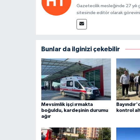
Gazetecilik mesleğinde 27 yılı
sitesinde editör olarak görevin
Bunlar da ilginizi çekebilir
Mevsimlik işçi ırmakta
Bayındır'
boğuldu, kardeşinin durumu
kontrol alt
ağır