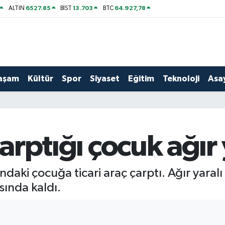
6527.85
13.703
64.927,78
ALTIN
BİST
BTC
aşam
Kültür
Spor
Siyaset
Eğitim
Teknoloji
Asay
çarptığı çocuk ağır
ındaki çocuğa ticari araç çarptı. Ağır yaral
sında kaldı.