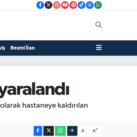
iş
Resmi İlan
 yaralandı
ı olarak hastaneye kaldırılan
-
+
A
A