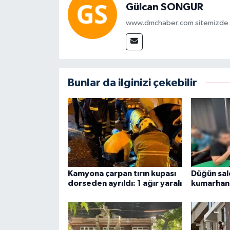
Gülcan SONGUR
www.dmchaber.com sitemizde in
Bunlar da ilginizi çekebilir
Kamyona çarpan tırın kupası
Düğün sal
dorseden ayrıldı: 1 ağır yaralı
kumarhan