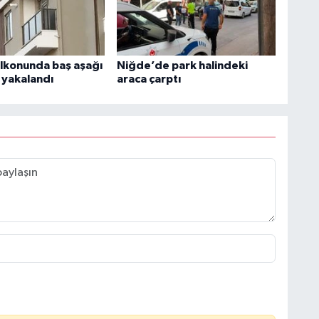
alkonunda baş aşağı
Niğde’de park halindeki
e yakalandı
araca çarptı