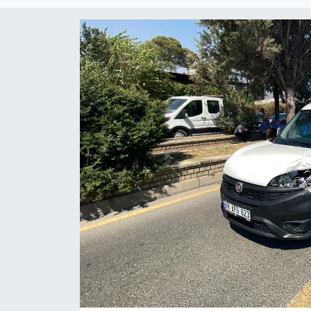
Eğitim
Teknoloji
Asayiş
Resmi İlan