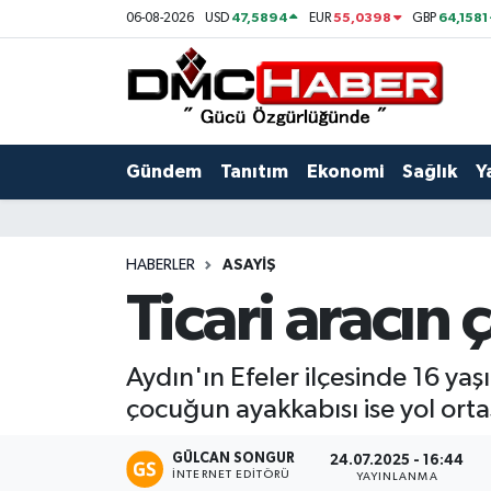
47,5894
55,0398
64,1581
06-08-2026
USD
EUR
GBP
Gündem
Nöbetçi Eczaneler
Tanıtım
Hava Durumu
Gündem
Tanıtım
Ekonomi
Sağlık
Y
Ekonomi
Trafik Durumu
Sağlık
Süper Lig Puan Durumu ve Fikstür
HABERLER
ASAYIŞ
Ticari aracın 
Yaşam
Tüm Manşetler
Kültür
Son Dakika Haberleri
Aydın'ın Efeler ilçesinde 16 yaş
çocuğun ayakkabısı ise yol orta
Spor
Haber Arşivi
GÜLCAN SONGUR
24.07.2025 - 16:44
Siyaset
İNTERNET EDITÖRÜ
YAYINLANMA