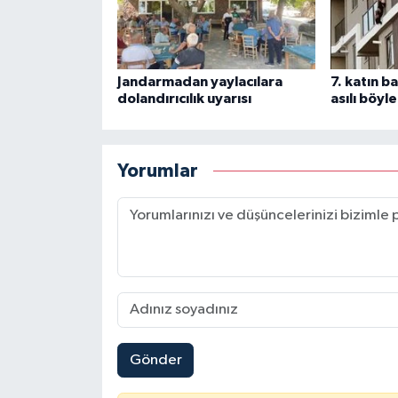
Jandarmadan yaylacılara
7. katın b
dolandırıcılık uyarısı
asılı böyl
Yorumlar
Gönder