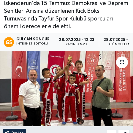
İskenderun’da 15 Temmuz Demokrasi ve Deprem
Şehitleri Anısına düzenlenen Kick Boks
Eğitim
Turnuvasında Tayfur Spor Kulübü sporcuları
Teknoloji
önemli dereceler elde etti.
GÜLCAN SONGUR
28.07.2025 - 12:23
28.07.2025 - 15
Asayiş
İNTERNET EDITÖRÜ
YAYINLANMA
GÜNCELLEM
Resmi İlan
-
+