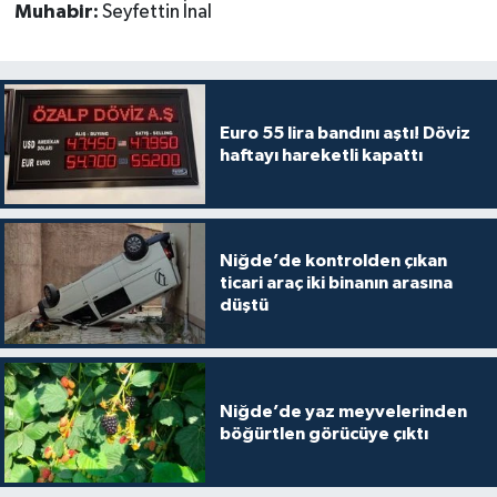
Muhabir:
Seyfettin İnal
Euro 55 lira bandını aştı! Döviz
haftayı hareketli kapattı
Niğde’de kontrolden çıkan
ticari araç iki binanın arasına
düştü
Niğde’de yaz meyvelerinden
böğürtlen görücüye çıktı