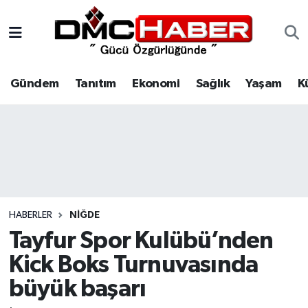
Gündem
Nöbetçi Eczaneler
Gündem
Tanıtım
Ekonomi
Sağlık
Yaşam
K
Tanıtım
Hava Durumu
Ekonomi
Trafik Durumu
Sağlık
Süper Lig Puan Durumu ve Fikstür
Yaşam
Tüm Manşetler
HABERLER
NIĞDE
Kültür
Son Dakika Haberleri
Tayfur Spor Kulübü’nden
Kick Boks Turnuvasında
Spor
Haber Arşivi
büyük başarı
Siyaset