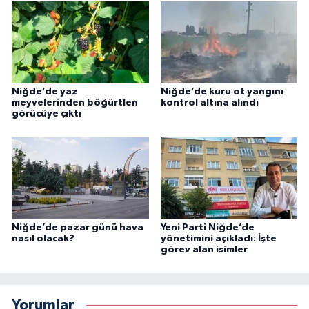
Niğde’de yaz
Niğde’de kuru ot yangını
meyvelerinden böğürtlen
kontrol altına alındı
görücüye çıktı
Niğde’de pazar günü hava
Yeni Parti Niğde’de
nasıl olacak?
yönetimini açıkladı: İşte
görev alan isimler
Yorumlar