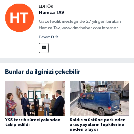
EDITÖR
Hamza TAV
Gazetecilik mesleğinde 27 yılı geri bırakan
Hamza Tav, www.dmchaber.com internet
sitesinde editör olarak görevini
Devam Et
sürdürmektedir.
Bunlar da ilginizi çekebilir
YKS tercih süreci yakından
Kaldırım üstüne park eden
takip edildi
araç yayaların tepkilerine
neden oluyor