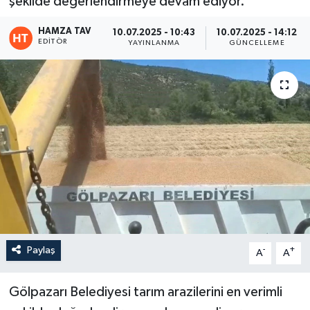
şekilde değerlendirmeye devam ediyor.
Eğitim
HAMZA TAV
10.07.2025 - 10:43
10.07.2025 - 14:12
EDITÖR
YAYINLANMA
GÜNCELLEME
Teknoloji
Asayiş
Resmi İlan
Paylaş
-
+
A
A
Gölpazarı Belediyesi tarım arazilerini en verimli