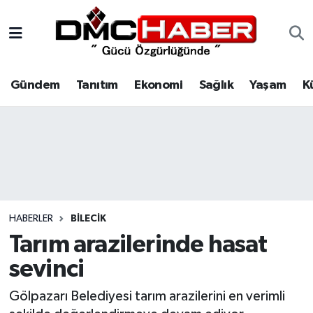
Gündem
Nöbetçi Eczaneler
Gündem
Tanıtım
Ekonomi
Sağlık
Yaşam
K
Tanıtım
Hava Durumu
Ekonomi
Trafik Durumu
Sağlık
Süper Lig Puan Durumu ve Fikstür
Yaşam
Tüm Manşetler
HABERLER
BILECIK
Kültür
Son Dakika Haberleri
Tarım arazilerinde hasat
sevinci
Spor
Haber Arşivi
Gölpazarı Belediyesi tarım arazilerini en verimli
Siyaset