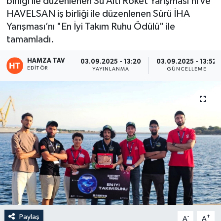
birliği ile düzenlenen Su Altı Roket Yarışması’nı ve
HAVELSAN iş birliği ile düzenlenen Sürü İHA
Eğitim
Yarışması’nı "En İyi Takım Ruhu Ödülü" ile
tamamladı.
Teknoloji
HAMZA TAV
03.09.2025 - 13:20
03.09.2025 - 13:52
Asayiş
EDITÖR
YAYINLANMA
GÜNCELLEME
Resmi İlan
Paylaş
-
+
A
A