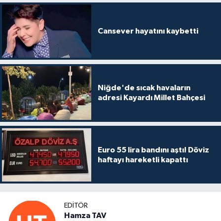
Cansever hayatını kaybetti
Niğde'de sıcak havaların
adresi Kayardı Millet Bahçesi
Euro 55 lira bandını aştı! Döviz
haftayı hareketli kapattı
EDITÖR
Hamza TAV