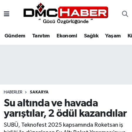
Gündem
Nöbetçi Eczaneler
Gündem
Tanıtım
Ekonomi
Sağlık
Yaşam
K
Tanıtım
Hava Durumu
Ekonomi
Trafik Durumu
Sağlık
Süper Lig Puan Durumu ve Fikstür
Yaşam
Tüm Manşetler
HABERLER
SAKARYA
Kültür
Son Dakika Haberleri
Su altında ve havada
yarıştılar, 2 ödül kazandılar
Spor
Haber Arşivi
SUBÜ, Teknofest 2025 kapsamında Roketsan iş
Siyaset