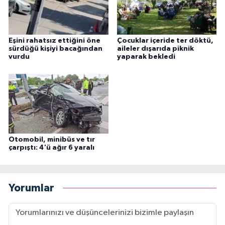
Eşini rahatsız ettiğini öne
Çocuklar içeride ter döktü,
sürdüğü kişiyi bacağından
aileler dışarıda piknik
vurdu
yaparak bekledi
Otomobil, minibüs ve tır
çarpıştı: 4'ü ağır 6 yaralı
Yorumlar