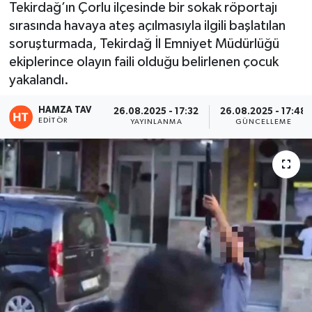
Tekirdağ’ın Çorlu ilçesinde bir sokak röportajı
sırasında havaya ateş açılmasıyla ilgili başlatılan
Eğitim
soruşturmada, Tekirdağ İl Emniyet Müdürlüğü
Teknoloji
ekiplerince olayın faili olduğu belirlenen çocuk
yakalandı.
Asayiş
HAMZA TAV
26.08.2025 - 17:32
26.08.2025 - 17:48
EDITÖR
YAYINLANMA
GÜNCELLEME
Resmi İlan