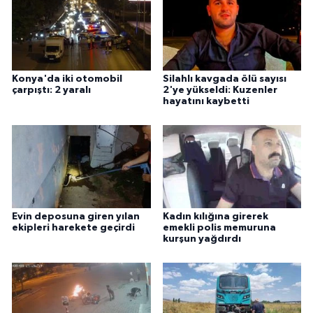
Konya'da iki otomobil
Silahlı kavgada ölü sayısı
çarpıştı: 2 yaralı
2'ye yükseldi: Kuzenler
hayatını kaybetti
Evin deposuna giren yılan
Kadın kılığına girerek
ekipleri harekete geçirdi
emekli polis memuruna
kurşun yağdırdı