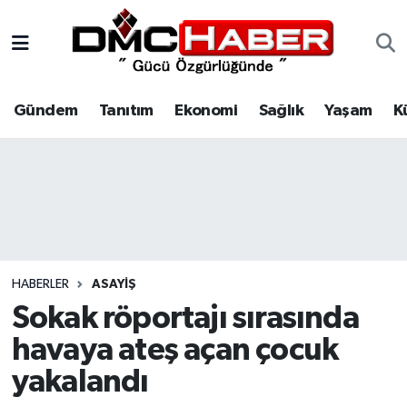
Gündem
Nöbetçi Eczaneler
Gündem
Tanıtım
Ekonomi
Sağlık
Yaşam
K
Tanıtım
Hava Durumu
Ekonomi
Trafik Durumu
Sağlık
Süper Lig Puan Durumu ve Fikstür
Yaşam
Tüm Manşetler
HABERLER
ASAYIŞ
Kültür
Son Dakika Haberleri
Sokak röportajı sırasında
havaya ateş açan çocuk
Spor
Haber Arşivi
yakalandı
Siyaset