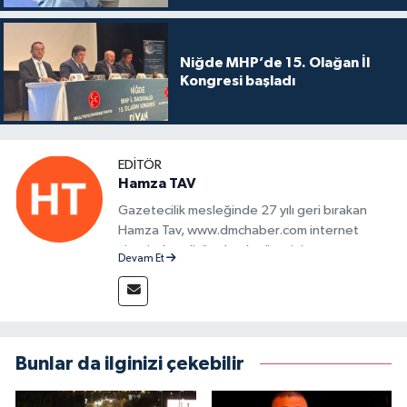
Niğde MHP’de 15. Olağan İl
Kongresi başladı
EDITÖR
Hamza TAV
Gazetecilik mesleğinde 27 yılı geri bırakan
Hamza Tav, www.dmchaber.com internet
sitesinde editör olarak görevini
Devam Et
sürdürmektedir.
Bunlar da ilginizi çekebilir