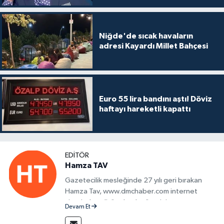
Niğde'de sıcak havaların
adresi Kayardı Millet Bahçesi
Euro 55 lira bandını aştı! Döviz
haftayı hareketli kapattı
EDITÖR
Hamza TAV
Gazetecilik mesleğinde 27 yılı geri bırakan
Hamza Tav, www.dmchaber.com internet
sitesinde editör olarak görevini
Devam Et
sürdürmektedir.