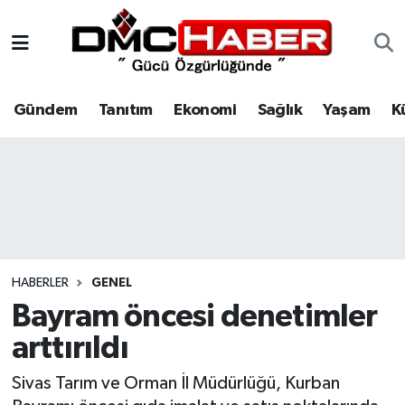
Gündem
Nöbetçi Eczaneler
Gündem
Tanıtım
Ekonomi
Sağlık
Yaşam
K
Tanıtım
Hava Durumu
Ekonomi
Trafik Durumu
Sağlık
Süper Lig Puan Durumu ve Fikstür
Yaşam
Tüm Manşetler
HABERLER
GENEL
Kültür
Son Dakika Haberleri
Bayram öncesi denetimler
arttırıldı
Spor
Haber Arşivi
Sivas Tarım ve Orman İl Müdürlüğü, Kurban
Siyaset