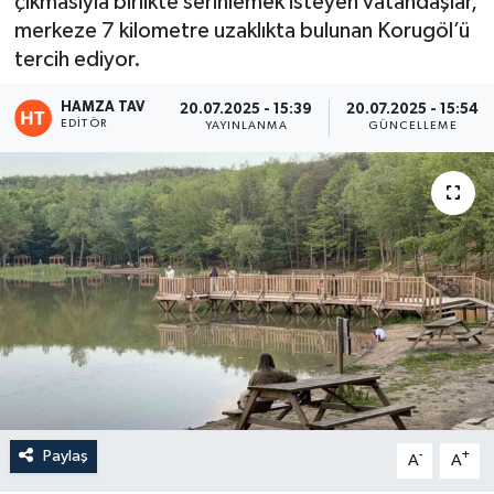
çıkmasıyla birlikte serinlemek isteyen vatandaşlar,
merkeze 7 kilometre uzaklıkta bulunan Korugöl’ü
Eğitim
tercih ediyor.
Teknoloji
HAMZA TAV
20.07.2025 - 15:39
20.07.2025 - 15:54
EDITÖR
YAYINLANMA
GÜNCELLEME
Asayiş
Resmi İlan
Paylaş
-
+
A
A