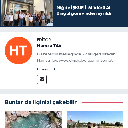
Niğde İŞKUR İl Müdürü Ali
Bingül görevinden ayrıldı
EDITÖR
Hamza TAV
Gazetecilik mesleğinde 27 yılı geri bırakan
Hamza Tav, www.dmchaber.com internet
sitesinde editör olarak görevini
Devam Et
sürdürmektedir.
Bunlar da ilginizi çekebilir