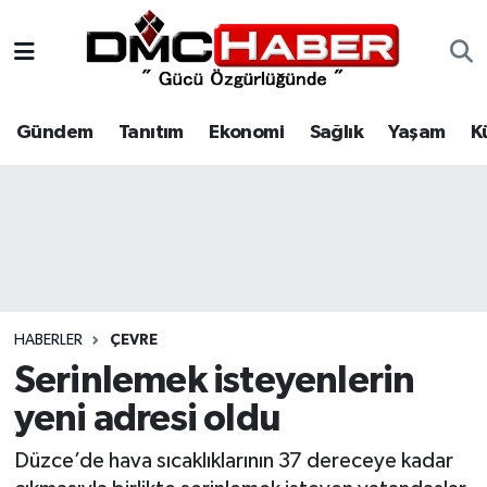
Gündem
Nöbetçi Eczaneler
Gündem
Tanıtım
Ekonomi
Sağlık
Yaşam
K
Tanıtım
Hava Durumu
Ekonomi
Trafik Durumu
Sağlık
Süper Lig Puan Durumu ve Fikstür
Yaşam
Tüm Manşetler
HABERLER
ÇEVRE
Kültür
Son Dakika Haberleri
Serinlemek isteyenlerin
yeni adresi oldu
Spor
Haber Arşivi
Düzce’de hava sıcaklıklarının 37 dereceye kadar
Siyaset