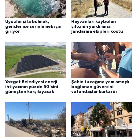
Uyuzlar şifa bulmak,
Hayvanları kaybolan
gençler ise serinlemek için
çiftçinin yardımına
giriyor
Jandarma ekipleri koştu
Yozgat Belediyesi enerji
Şahin tuzağına yem amaçlı
ihtiyacının yüzde 50'sini
bağlanan güvercini
güneşten karşılayacak
vatandaşlar kurtardı