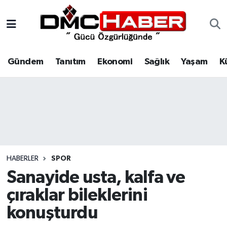
Gündem
Nöbetçi Eczaneler
Gündem
Tanıtım
Ekonomi
Sağlık
Yaşam
K
Tanıtım
Hava Durumu
Ekonomi
Trafik Durumu
Sağlık
Süper Lig Puan Durumu ve Fikstür
Yaşam
Tüm Manşetler
HABERLER
SPOR
Kültür
Son Dakika Haberleri
Sanayide usta, kalfa ve
çıraklar bileklerini
Spor
Haber Arşivi
konuşturdu
Siyaset