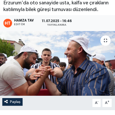
Erzurum'da oto sanayide usta, kalfa ve çırakların
katılımıyla bilek güreşi turnuvası düzenlendi.
Eğitim
HAMZA TAV
11.07.2025 - 16:46
Teknoloji
EDITÖR
YAYINLANMA
Asayiş
Resmi İlan
Paylaş
-
+
A
A