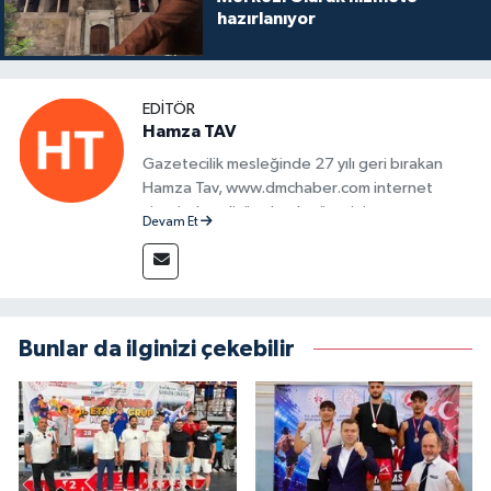
hazırlanıyor
EDITÖR
Hamza TAV
Gazetecilik mesleğinde 27 yılı geri bırakan
Hamza Tav, www.dmchaber.com internet
sitesinde editör olarak görevini
Devam Et
sürdürmektedir.
Bunlar da ilginizi çekebilir