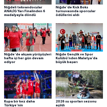
Niğdeli tekvandocular
Niğde'de Kick Boks
ANALİG Yarı Finalinden 6
turnuvasında sporcular
madalyayla döndü
ödüllerini aldı
Niğde'de akşam yürüyüşleri
Niğde Gençlik ve Spor
hafta içi her gün devam
Kulübü’nden Malatya’da
ediyor
büyük başarı
Kupa bir kez daha
2026 su sporları sezonu
Türkiye'nin
açıldı