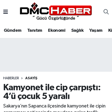
Gündem
Nöbetçi Eczaneler
Gündem
Tanıtım
Ekonomi
Sağlık
Yaşam
K
Tanıtım
Hava Durumu
Ekonomi
Trafik Durumu
Sağlık
Süper Lig Puan Durumu ve Fikstür
Yaşam
Tüm Manşetler
HABERLER
ASAYIŞ
Kültür
Son Dakika Haberleri
Kamyonet ile cip çarpıştı:
4’ü çocuk 5 yaralı
Spor
Haber Arşivi
Sakarya’nın Sapanca ilçesinde kamyonet ile cipin
Siyaset