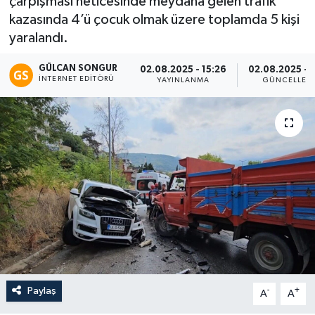
çarpışması neticesinde meydana gelen trafik
kazasında 4’ü çocuk olmak üzere toplamda 5 kişi
Eğitim
yaralandı.
Teknoloji
GÜLCAN SONGUR
02.08.2025 - 15:26
02.08.2025 - 1
İNTERNET EDITÖRÜ
YAYINLANMA
GÜNCELLEM
Asayiş
Resmi İlan
Paylaş
-
+
A
A