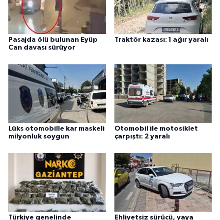
Pasajda ölü bulunan Eyüp
Traktör kazası: 1 ağır yaralı
Can davası sürüyor
Lüks otomobille kar maskeli
Otomobil ile motosiklet
milyonluk soygun
çarpıştı: 2 yaralı
Türkiye genelinde
Ehliyetsiz sürücü, yaya