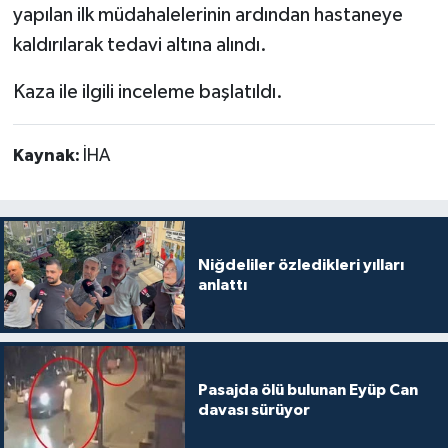
yapılan ilk müdahalelerinin ardından hastaneye
kaldırılarak tedavi altına alındı.
Kaza ile ilgili inceleme başlatıldı.
Kaynak:
İHA
Niğdeliler özledikleri yılları
anlattı
Pasajda ölü bulunan Eyüp Can
davası sürüyor