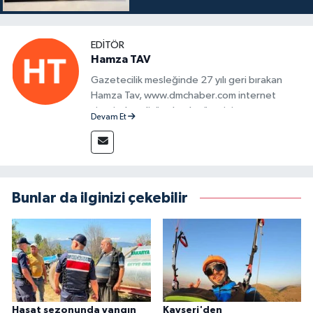
EDITÖR
Hamza TAV
Gazetecilik mesleğinde 27 yılı geri bırakan
Hamza Tav, www.dmchaber.com internet
sitesinde editör olarak görevini
Devam Et
sürdürmektedir.
Bunlar da ilginizi çekebilir
Hasat sezonunda yangın
Kayseri'den