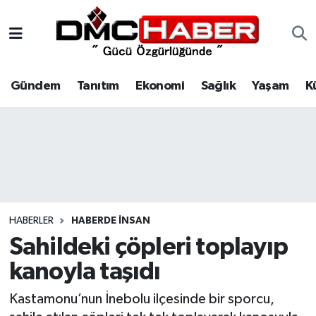
Gündem
Nöbetçi Eczaneler
Gündem
Tanıtım
Ekonomi
Sağlık
Yaşam
K
Tanıtım
Hava Durumu
Ekonomi
Trafik Durumu
Sağlık
Süper Lig Puan Durumu ve Fikstür
Yaşam
Tüm Manşetler
HABERLER
HABERDE INSAN
Kültür
Son Dakika Haberleri
Sahildeki çöpleri toplayıp
kanoyla taşıdı
Spor
Haber Arşivi
Kastamonu’nun İnebolu ilçesinde bir sporcu,
Siyaset