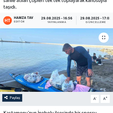
sahile atılan çöpleri tek tek toplayarak kanosuyla
taşıdı.
Eğitim
HAMZA TAV
29.08.2025 - 16:56
29.08.2025 - 17:03
Teknoloji
EDITÖR
YAYINLANMA
GÜNCELLEME
Asayiş
Resmi İlan
Paylaş
-
+
A
A
Kastamonu’nun İnebolu ilçesinde bir sporcu,