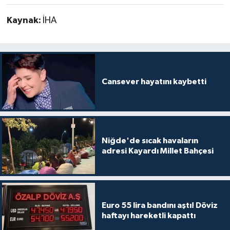
Kaynak:
İHA
Cansever hayatını kaybetti
Niğde'de sıcak havaların
adresi Kayardı Millet Bahçesi
Euro 55 lira bandını aştı! Döviz
haftayı hareketli kapattı