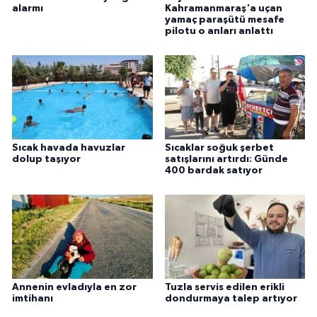
alarmı
Kahramanmaraş'a uçan
yamaç paraşütü mesafe
pilotu o anları anlattı
Sıcak havada havuzlar
Sıcaklar soğuk şerbet
dolup taşıyor
satışlarını artırdı: Günde
400 bardak satıyor
Annenin evladıyla en zor
Tuzla servis edilen erikli
imtihanı
dondurmaya talep artıyor