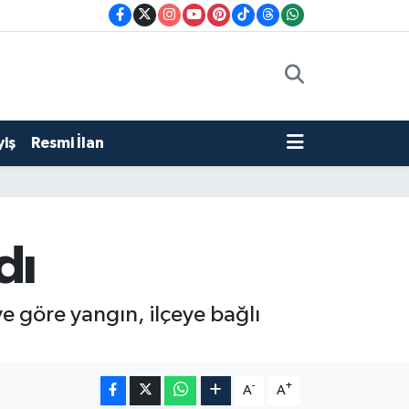
iş
Resmi İlan
dı
ye göre yangın, ilçeye bağlı
-
+
A
A