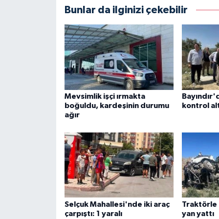
Bunlar da ilginizi çekebilir
Mevsimlik işçi ırmakta
Bayındır'
boğuldu, kardeşinin durumu
kontrol alt
ağır
Selçuk Mahallesi'nde iki araç
Traktörle
çarpıştı: 1 yaralı
yan yattı