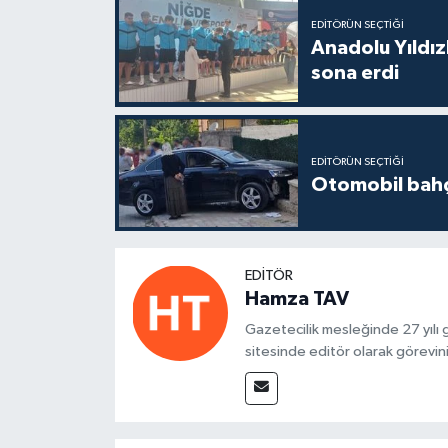
EDITÖRÜN SEÇTIĞI
Anadolu Yıldızl
sona erdi
EDITÖRÜN SEÇTIĞI
Otomobil bahçe
EDITÖR
Hamza TAV
Gazetecilik mesleğinde 27 yılı
sitesinde editör olarak görevin