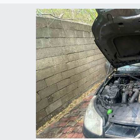
Eğitim
Teknoloji
Asayiş
Resmi İlan