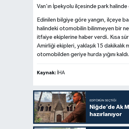
Van’ın İpekyolu ilçesinde park halinde
Edinilen bilgiye göre yangın, ilçeye b
halindeki otomobilin bilinmeyen bir n
itfaiye ekiplerine haber verdi. Kısa s
Amirliği ekipleri, yaklaşık 15 dakikal
otomobilden geriye hurda yığını kaldı. 
Kaynak:
İHA
EDITÖRÜN SEÇTIĞI
Niğde’de Ak M
hazırlanıyor