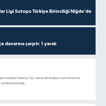
ar Ligi Sutopu Türkiye Birinciliği Niğde’de
 duvarına çarptı: 1 yaralı
 geri bırakan Hamza Tav, www.dmchaber.com internet
i sürdürmektedir.