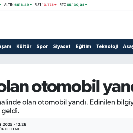
6618.49
13.773
65.130,04
ALTIN
BİST
BTC
aşam
Kültür
Spor
Siyaset
Eğitim
Teknoloji
Asay
 olan otomobil yan
halinde olan otomobil yandı. Edinilen bilgi
geldi.
8.2025 - 12:26
ÜNCELLEME