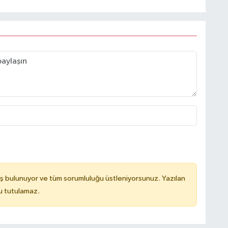
ş bulunuyor ve tüm sorumluluğu üstleniyorsunuz. Yazılan
u tutulamaz.