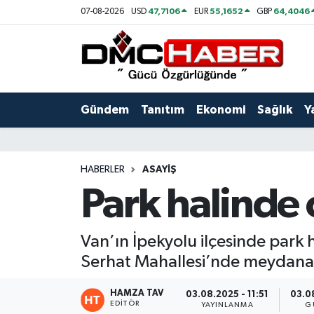
47,7106
55,1652
64,4046
07-08-2026
USD
EUR
GBP
Gündem
Nöbetçi Eczaneler
Tanıtım
Hava Durumu
Gündem
Tanıtım
Ekonomi
Sağlık
Y
Ekonomi
Trafik Durumu
Sağlık
Süper Lig Puan Durumu ve Fikstür
HABERLER
ASAYIŞ
Park halinde
Yaşam
Tüm Manşetler
Kültür
Son Dakika Haberleri
Van’ın İpekyolu ilçesinde park 
Serhat Mahallesi’nde meydana 
Spor
Haber Arşivi
HAMZA TAV
03.08.2025 - 11:51
03.0
Siyaset
EDITÖR
YAYINLANMA
G