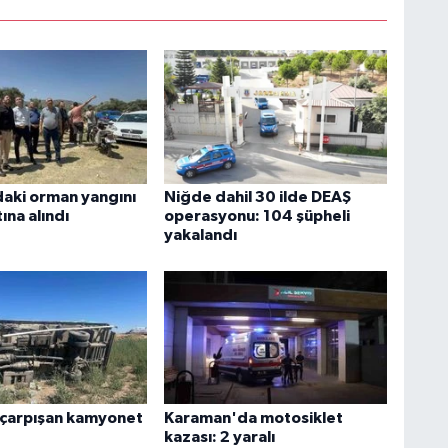
daki orman yangını
Niğde dahil 30 ilde DEAŞ
ına alındı
operasyonu: 104 şüpheli
yakalandı
 çarpışan kamyonet
Karaman'da motosiklet
kazası: 2 yaralı