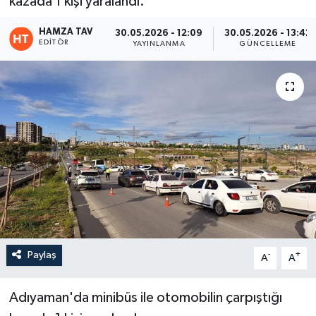
kazada 1 kişi yaralandı.
Eğitim
HAMZA TAV
30.05.2026 - 12:09
30.05.2026 - 13:42
EDITÖR
YAYINLANMA
GÜNCELLEME
Teknoloji
Asayiş
Resmi İlan
Paylaş
-
+
A
A
Adıyaman'da minibüs ile otomobilin çarpıştığı