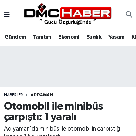
Gündem
Nöbetçi Eczaneler
Gündem
Tanıtım
Ekonomi
Sağlık
Yaşam
K
Tanıtım
Hava Durumu
Ekonomi
Trafik Durumu
Sağlık
Süper Lig Puan Durumu ve Fikstür
Yaşam
Tüm Manşetler
HABERLER
ADIYAMAN
Kültür
Son Dakika Haberleri
Otomobil ile minibüs
çarpıştı: 1 yaralı
Spor
Haber Arşivi
Adıyaman'da minibüs ile otomobilin çarpıştığı
Siyaset