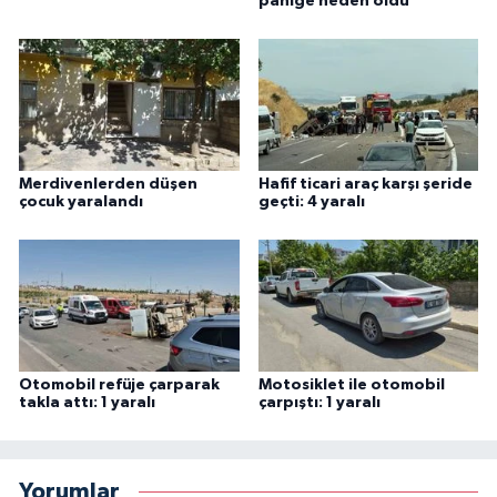
paniğe neden oldu
Merdivenlerden düşen
Hafif ticari araç karşı şeride
çocuk yaralandı
geçti: 4 yaralı
Otomobil refüje çarparak
Motosiklet ile otomobil
takla attı: 1 yaralı
çarpıştı: 1 yaralı
Yorumlar