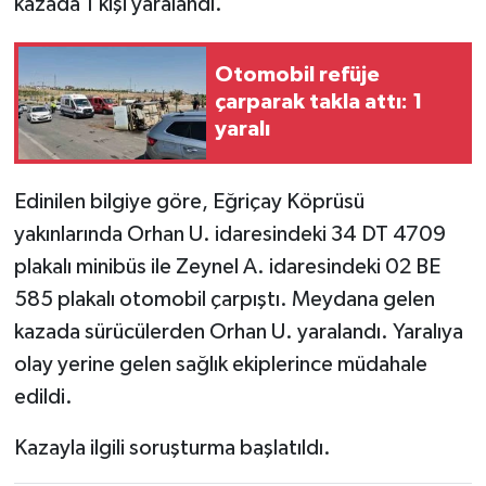
kazada 1 kişi yaralandı.
Otomobil refüje
çarparak takla attı: 1
yaralı
Edinilen bilgiye göre, Eğriçay Köprüsü
yakınlarında Orhan U. idaresindeki 34 DT 4709
plakalı minibüs ile Zeynel A. idaresindeki 02 BE
585 plakalı otomobil çarpıştı. Meydana gelen
kazada sürücülerden Orhan U. yaralandı. Yaralıya
olay yerine gelen sağlık ekiplerince müdahale
edildi.
Kazayla ilgili soruşturma başlatıldı.