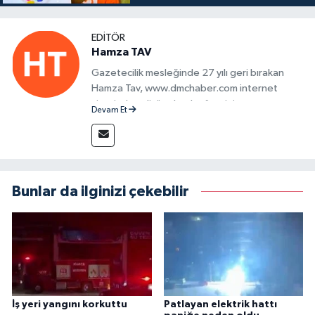
EDITÖR
Hamza TAV
Gazetecilik mesleğinde 27 yılı geri bırakan
Hamza Tav, www.dmchaber.com internet
sitesinde editör olarak görevini
Devam Et
sürdürmektedir.
Bunlar da ilginizi çekebilir
İş yeri yangını korkuttu
Patlayan elektrik hattı