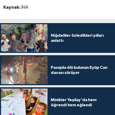
Kaynak:
İHA
Niğdeliler özledikleri yılları
anlattı
Pasajda ölü bulunan Eyüp Can
davası sürüyor
Minikler Yeşilay'da hem
öğrendi hem eğlendi