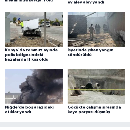
mekanında kavga: 1 ölü
ev alev alev yandı
Konya'da temmuz ayında
İşyerinde çıkan yangın
polis bölgesindeki
söndürüldü
kazalarda 11 kişi öldü
Niğde’de boş arazideki
Göçükte çalışma sırasında
atıklar yandı
kaya parçası düşmüş