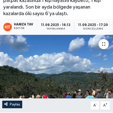
patpat kazasında 1 kişi hayatını kaybetti, 1 kişi
yaralandı. Son bir ayda bölgede yaşanan
Eğitim
kazalarda ölü sayısı 6’ya ulaştı.
Teknoloji
HAMZA TAV
11.09.2025 - 16:13
11.09.2025 - 17:20
EDITÖR
YAYINLANMA
GÜNCELLEME
Asayiş
Resmi İlan
Paylaş
-
+
A
A