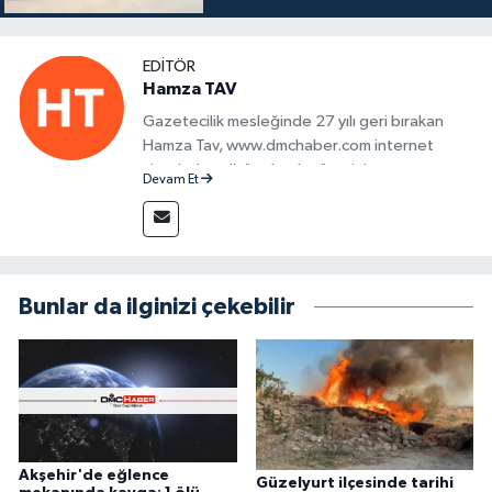
EDITÖR
Hamza TAV
Gazetecilik mesleğinde 27 yılı geri bırakan
Hamza Tav, www.dmchaber.com internet
sitesinde editör olarak görevini
Devam Et
sürdürmektedir.
Bunlar da ilginizi çekebilir
Akşehir'de eğlence
Güzelyurt ilçesinde tarihi