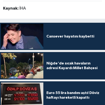
Kaynak:
İHA
Cansever hayatını kaybetti
Niğde'de sıcak havaların
adresi Kayardı Millet Bahçesi
Euro 55 lira bandını aştı! Döviz
haftayı hareketli kapattı