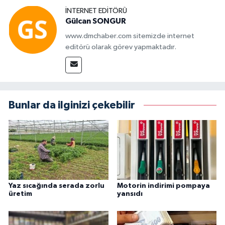
İNTERNET EDITÖRÜ
Gülcan SONGUR
www.dmchaber.com sitemizde internet
editörü olarak görev yapmaktadır.
Bunlar da ilginizi çekebilir
Yaz sıcağında serada zorlu
Motorin indirimi pompaya
üretim
yansıdı