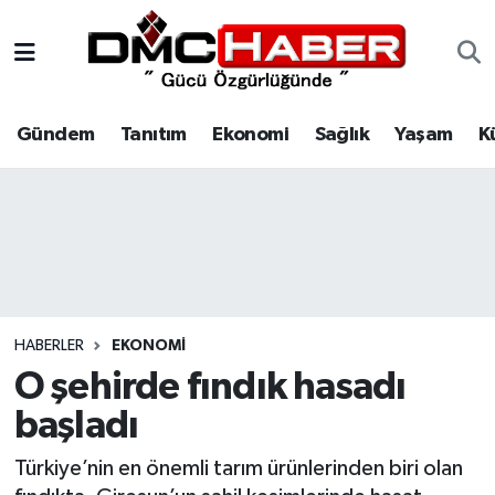
Gündem
Nöbetçi Eczaneler
Gündem
Tanıtım
Ekonomi
Sağlık
Yaşam
K
Tanıtım
Hava Durumu
Ekonomi
Trafik Durumu
Sağlık
Süper Lig Puan Durumu ve Fikstür
Yaşam
Tüm Manşetler
HABERLER
EKONOMI
Kültür
Son Dakika Haberleri
O şehirde fındık hasadı
başladı
Spor
Haber Arşivi
Türkiye’nin en önemli tarım ürünlerinden biri olan
Siyaset