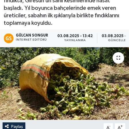
fındıkta, Giresun’un sahil kesimlerinde hasat
başladı. Yıl boyunca bahçelerinde emek veren
Eğitim
üreticiler, sabahın ilk ışıklarıyla birlikte fındıklarını
toplamaya koyuldu.
Teknoloji
GÜLCAN SONGUR
03.08.2025 - 13:42
03.08.2025 - 
Asayiş
İNTERNET EDITÖRÜ
YAYINLANMA
GÜNCELLEM
Resmi İlan
Paylaş
-
+
A
A