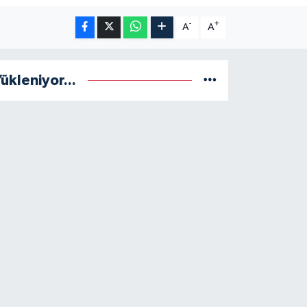
-
+
A
A
ükleniyor...