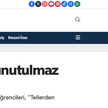
iş
Resmi İlan
unutulmaz
ğrencileri, “Tellerden