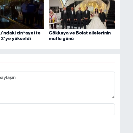
u’ndaki cin*ayette
Gökkaya ve Bolat ailelerinin
ı 2’ye yükseldi
mutlu günü