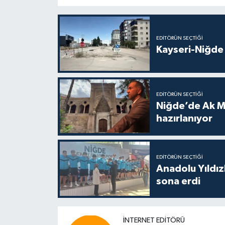
EDITÖRÜN SEÇTIĞI
Kayseri-Niğde 
EDITÖRÜN SEÇTIĞI
Niğde’de Ak M
hazırlanıyor
EDITÖRÜN SEÇTIĞI
Anadolu Yıldızl
sona erdi
İNTERNET EDITÖRÜ