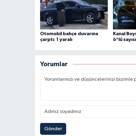
Otomobil bahçe duvarına
Kanal Boy
çarptı: 1 yaralı
ö*lü sayıs
Yorumlar
Gönder