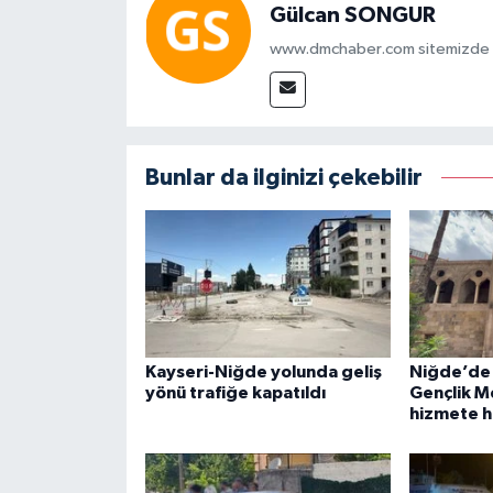
Gülcan SONGUR
www.dmchaber.com sitemizde in
Bunlar da ilginizi çekebilir
Kayseri-Niğde yolunda geliş
Niğde’de
yönü trafiğe kapatıldı
Gençlik M
hizmete h