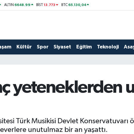
6648.99
13.773
65.130,04
ALTIN
BİST
BTC
aşam
Kültür
Spor
Siyaset
Eğitim
Teknoloji
Asay
ç yeteneklerden 
esi Türk Musikisi Devlet Konservatuvarı ö
everlere unutulmaz bir an yaşattı.