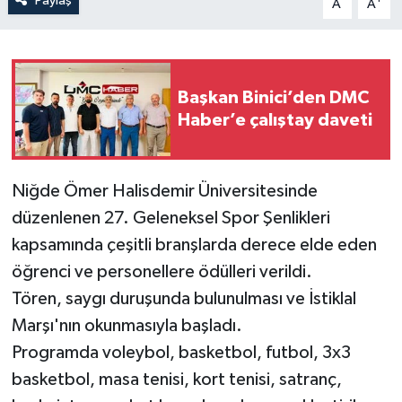
Paylaş
A
A
Başkan Binici’den DMC
Haber’e çalıştay daveti
Niğde Ömer Halisdemir Üniversitesinde
düzenlenen 27. Geleneksel Spor Şenlikleri
kapsamında çeşitli branşlarda derece elde eden
öğrenci ve personellere ödülleri verildi.
Tören, saygı duruşunda bulunulması ve İstiklal
Marşı'nın okunmasıyla başladı.
Programda voleybol, basketbol, futbol, 3x3
basketbol, masa tenisi, kort tenisi, satranç,