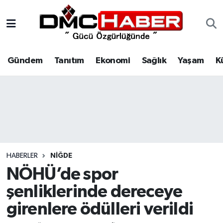
Gündem
Nöbetçi Eczaneler
Gündem
Tanıtım
Ekonomi
Sağlık
Yaşam
K
Tanıtım
Hava Durumu
Ekonomi
Trafik Durumu
Sağlık
Süper Lig Puan Durumu ve Fikstür
Yaşam
Tüm Manşetler
HABERLER
NIĞDE
Kültür
Son Dakika Haberleri
NÖHÜ’de spor
şenliklerinde dereceye
Spor
Haber Arşivi
girenlere ödülleri verildi
Siyaset