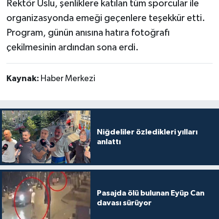
Rektör Uslu, şenliklere katılan tüm sporcular ile
organizasyonda emeği geçenlere teşekkür etti.
Program, günün anısına hatıra fotoğrafı
çekilmesinin ardından sona erdi.
Kaynak:
Haber Merkezi
Niğdeliler özledikleri yılları
anlattı
Pasajda ölü bulunan Eyüp Can
davası sürüyor