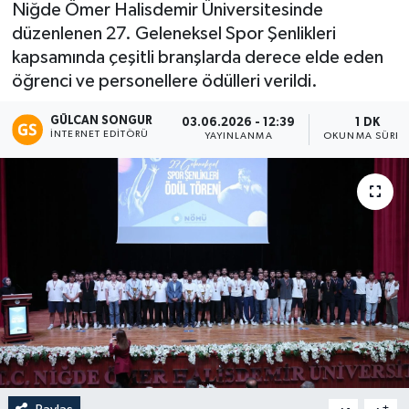
Niğde Ömer Halisdemir Üniversitesinde
düzenlenen 27. Geleneksel Spor Şenlikleri
Eğitim
kapsamında çeşitli branşlarda derece elde eden
Teknoloji
öğrenci ve personellere ödülleri verildi.
GÜLCAN SONGUR
03.06.2026 - 12:39
1 DK
Asayiş
İNTERNET EDITÖRÜ
YAYINLANMA
OKUNMA SÜRES
Resmi İlan
-
+