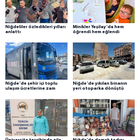
Niğdeliler özledikleri yılları
Minikler Yeşilay'da hem
anlattı
öğrendi hem eğlendi
Niğde'de şehir içi toplu
Niğde'de yıkılan binanın
ulaşım ücretlerine zam
yeri otoparka dönüştü