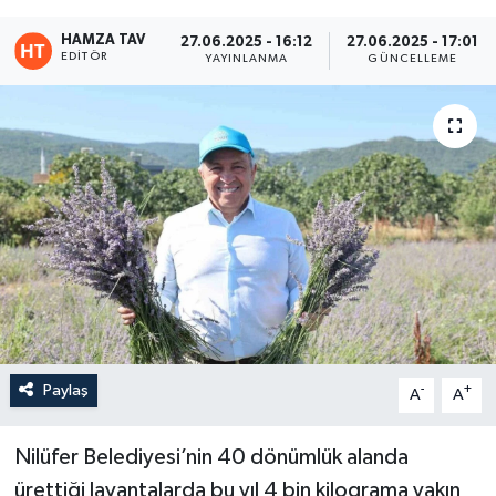
Eğitim
HAMZA TAV
27.06.2025 - 16:12
27.06.2025 - 17:01
EDITÖR
YAYINLANMA
GÜNCELLEME
Teknoloji
Asayiş
Resmi İlan
Paylaş
-
+
A
A
Nilüfer Belediyesi’nin 40 dönümlük alanda
ürettiği lavantalarda bu yıl 4 bin kilograma yakın