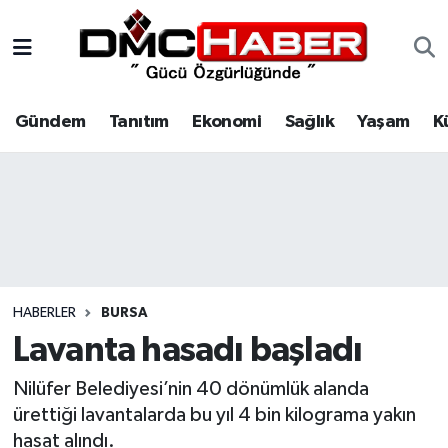
Gündem
Nöbetçi Eczaneler
Gündem
Tanıtım
Ekonomi
Sağlık
Yaşam
K
Tanıtım
Hava Durumu
Ekonomi
Trafik Durumu
Sağlık
Süper Lig Puan Durumu ve Fikstür
Yaşam
Tüm Manşetler
HABERLER
BURSA
Kültür
Son Dakika Haberleri
Lavanta hasadı başladı
Spor
Haber Arşivi
Nilüfer Belediyesi’nin 40 dönümlük alanda
ürettiği lavantalarda bu yıl 4 bin kilograma yakın
Siyaset
hasat alındı.