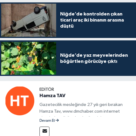
Niğde’de kontrolden çıkan
ticari araç iki binanın arasına
düştü
Niğde’de yaz meyvelerinden
böğürtlen görücüye çıktı
EDITÖR
Hamza TAV
Gazetecilik mesleğinde 27 yılı geri bırakan
Hamza Tav, www.dmchaber.com internet
sitesinde editör olarak görevini
Devam Et
sürdürmektedir.