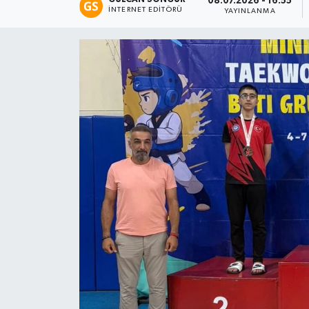
08.07.2026 - 16:55
İNTERNET EDITÖRÜ
YAYINLANMA
Eğitim
Teknoloji
Asayiş
Resmi İlan