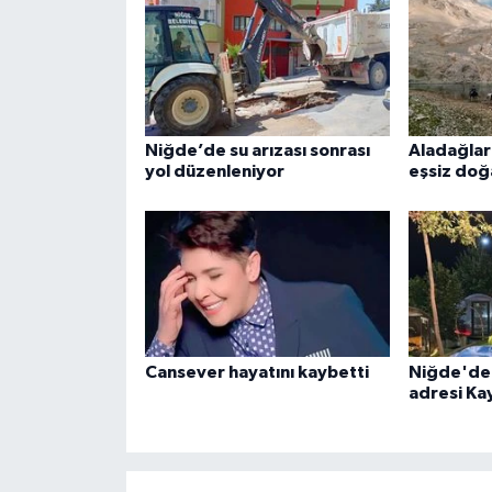
Niğde’de su arızası sonrası
Aladağlar'
yol düzenleniyor
eşsiz doğ
Cansever hayatını kaybetti
Niğde'de 
adresi Kay