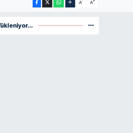
-
+
A
A
ükleniyor...