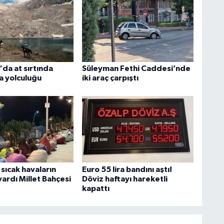
da at sırtında
Süleyman Fethi Caddesi’nde
a yolculuğu
iki araç çarpıştı
sıcak havaların
Euro 55 lira bandını aştı!
ardı Millet Bahçesi
Döviz haftayı hareketli
kapattı