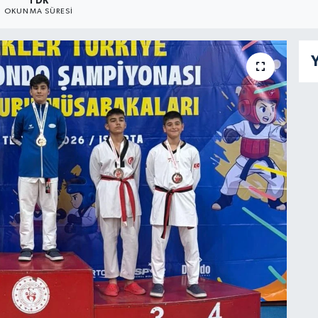
1 DK
OKUNMA SÜRESI
Y