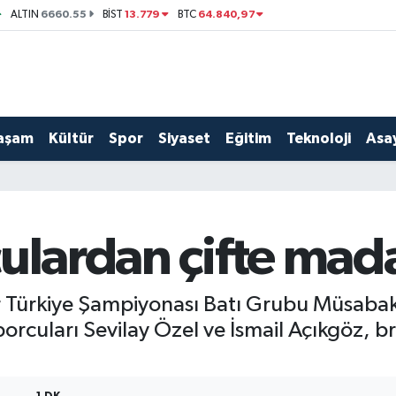
6660.55
13.779
64.840,97
ALTIN
BİST
BTC
aşam
Kültür
Spor
Siyaset
Eğitim
Teknoloji
Asay
ulardan çifte mad
r Türkiye Şampiyonası Batı Grubu Müsaba
rcuları Sevilay Özel ve İsmail Açıkgöz, 