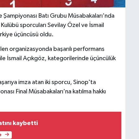
ye Şampiyonası Batı Grubu Müsabakaları'nda
lübü sporcuları Sevilay Özel ve İsmail
rkiye üçüncüsü oldu.
ilen organizasyonda başarılı performans
ile İsmail Açıkgöz, kategorilerinde üçüncülük
aşarıya imza atan iki sporcu, Sinop'ta
nası Final Müsabakaları'na katılma hakkı
tını kaybetti
e