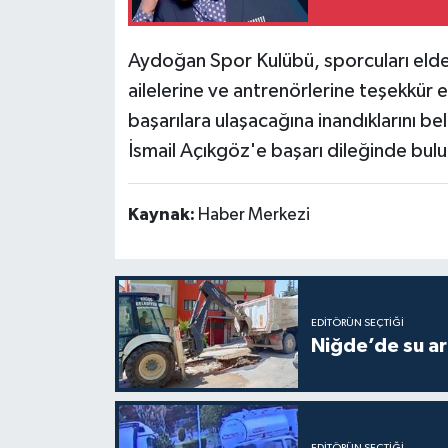
Aydoğan Spor Kulübü, sporcuları elde e
ailelerine ve antrenörlerine teşekkür 
başarılara ulaşacağına inandıklarını be
İsmail Açıkgöz'e başarı dileğinde bul
Kaynak:
Haber Merkezi
EDITÖRÜN SEÇTIĞI
Niğde’de su ar
EDITÖRÜN SEÇTIĞI