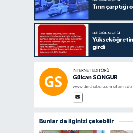
Tırın çarptığı
EDITÖRÜN SEÇTIĞI
Yükseköğretim
girdi
İNTERNET EDITÖRÜ
Gülcan SONGUR
www.dmchaber.com sitemizde in
Bunlar da ilginizi çekebilir