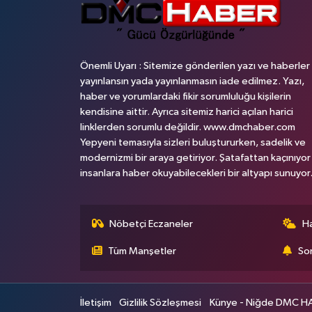
Önemli Uyarı : Sitemize gönderilen yazı ve haberler
yayınlansın yada yayınlanmasın iade edilmez. Yazı,
haber ve yorumlardaki fikir sorumluluğu kişilerin
kendisine aittir. Ayrıca sitemiz harici açılan harici
linklerden sorumlu değildir. www.dmchaber.com
Yepyeni temasıyla sizleri buluştururken, sadelik ve
modernizmi bir araya getiriyor. Şatafattan kaçınıyor
insanlara haber okuyabilecekleri bir altyapı sunuyor
Nöbetçi Eczaneler
H
Tüm Manşetler
Son
İletişim
Gizlilik Sözleşmesi
Künye - Niğde DMC HABE