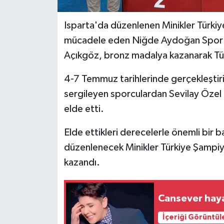
Isparta'da düzenlenen Minikler Türki
mücadele eden Niğde Aydoğan Spor Ku
Açıkgöz, bronz madalya kazanarak Tü
4-7 Temmuz tarihlerinde gerçekleştir
sergileyen sporculardan Sevilay Özel 
elde etti.
Elde ettikleri derecelerle önemli bir b
düzenlenecek Minikler Türkiye Şampiyo
kazandı.
Cansever haya
İçeriği Görüntül