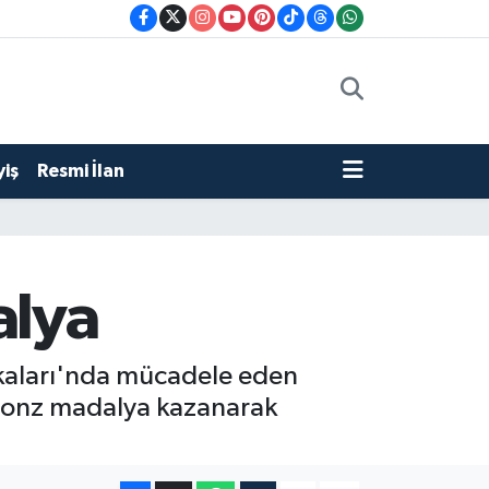
iş
Resmi İlan
alya
kaları'nda mücadele eden
bronz madalya kazanarak