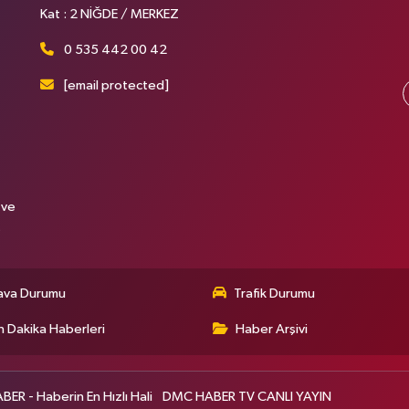
Kat : 2 NİĞDE / MERKEZ
0 535 442 00 42
[email protected]
 ve
.
ava Durumu
Trafik Durumu
 Dakika Haberleri
Haber Arşivi
R - Haberin En Hızlı Hali
DMC HABER TV CANLI YAYIN