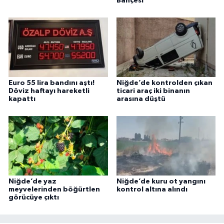
Bahçesi
Euro 55 lira bandını aştı!
Niğde’de kontrolden çıkan
Döviz haftayı hareketli
ticari araç iki binanın
kapattı
arasına düştü
Niğde’de yaz
Niğde’de kuru ot yangını
meyvelerinden böğürtlen
kontrol altına alındı
görücüye çıktı