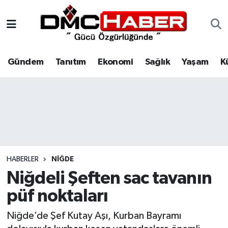
Gündem
Nöbetçi Eczaneler
Gündem
Tanıtım
Ekonomi
Sağlık
Yaşam
K
Tanıtım
Hava Durumu
Ekonomi
Trafik Durumu
Sağlık
Süper Lig Puan Durumu ve Fikstür
Yaşam
Tüm Manşetler
HABERLER
NIĞDE
Kültür
Son Dakika Haberleri
Niğdeli Şeften sac tavanın
püf noktaları
Spor
Haber Arşivi
Niğde’de Şef Kutay Aşı, Kurban Bayramı
Siyaset