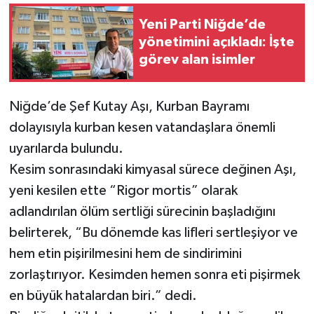
Yeni Parti Niğde’de
yönetimini açıkladı: İşte
görev alan isimler
Niğde’de Şef Kutay Aşı, Kurban Bayramı
dolayısıyla kurban kesen vatandaşlara önemli
uyarılarda bulundu.
Kesim sonrasındaki kimyasal sürece değinen Aşı,
yeni kesilen ette “Rigor mortis” olarak
adlandırılan ölüm sertliği sürecinin başladığını
belirterek, “Bu dönemde kas lifleri sertleşiyor ve
hem etin pişirilmesini hem de sindirimini
zorlaştırıyor. Kesimden hemen sonra eti pişirmek
en büyük hatalardan biri.” dedi.