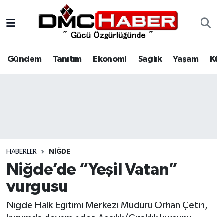
Gündem
Nöbetçi Eczaneler
Gündem
Tanıtım
Ekonomi
Sağlık
Yaşam
K
Tanıtım
Hava Durumu
Ekonomi
Trafik Durumu
Sağlık
Süper Lig Puan Durumu ve Fikstür
Yaşam
Tüm Manşetler
HABERLER
NIĞDE
Kültür
Son Dakika Haberleri
Niğde’de “Yeşil Vatan”
vurgusu
Spor
Haber Arşivi
Niğde Halk Eğitimi Merkezi Müdürü Orhan Çetin,
Siyaset