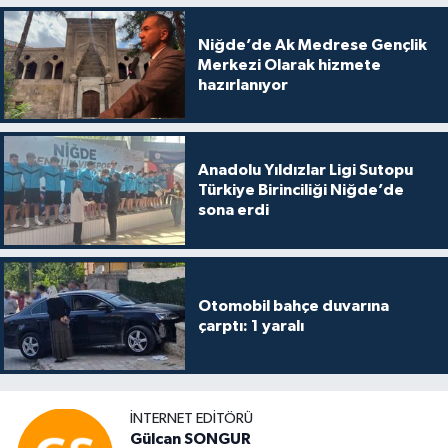
Niğde’de Ak Medrese Gençlik
Merkezi Olarak hizmete
hazırlanıyor
Anadolu Yıldızlar Ligi Sutopu
Türkiye Birinciliği Niğde’de
sona erdi
Otomobil bahçe duvarına
çarptı: 1 yaralı
İNTERNET EDITÖRÜ
Gülcan SONGUR