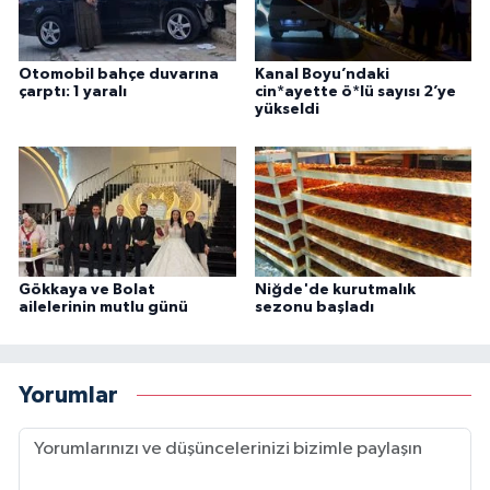
Otomobil bahçe duvarına
Kanal Boyu’ndaki
çarptı: 1 yaralı
cin*ayette ö*lü sayısı 2’ye
yükseldi
Gökkaya ve Bolat
Niğde'de kurutmalık
ailelerinin mutlu günü
sezonu başladı
Yorumlar