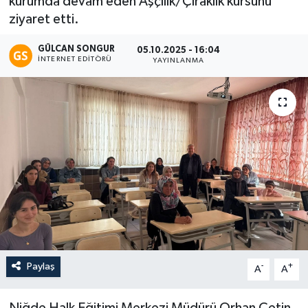
kurumda devam eden Aşçılık/Çıraklık kursunu
ziyaret etti.
Eğitim
GÜLCAN SONGUR
05.10.2025 - 16:04
Teknoloji
İNTERNET EDITÖRÜ
YAYINLANMA
Asayiş
Resmi İlan
Paylaş
-
+
A
A
Niğde Halk Eğitimi Merkezi Müdürü Orhan Çetin,