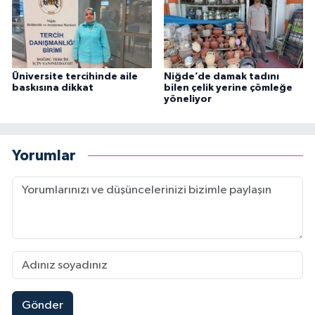
Üniversite tercihinde aile
Niğde’de damak tadını
baskısına dikkat
bilen çelik yerine çömleğe
yöneliyor
Yorumlar
Gönder