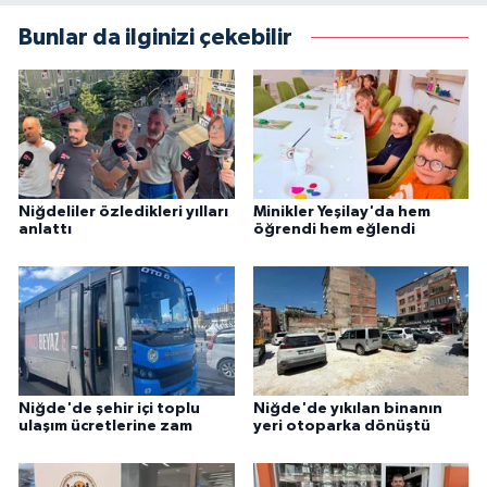
Bunlar da ilginizi çekebilir
Niğdeliler özledikleri yılları
Minikler Yeşilay'da hem
anlattı
öğrendi hem eğlendi
Niğde'de şehir içi toplu
Niğde'de yıkılan binanın
ulaşım ücretlerine zam
yeri otoparka dönüştü