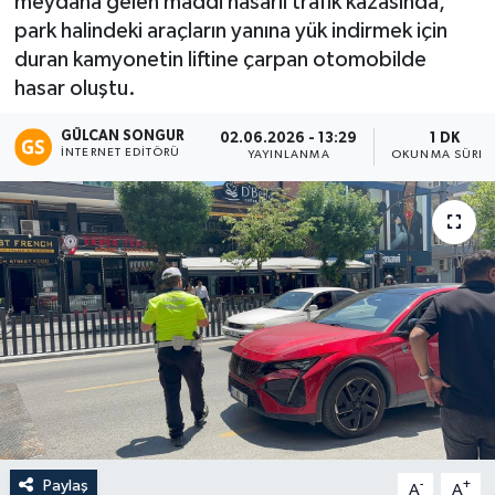
meydana gelen maddi hasarlı trafik kazasında,
park halindeki araçların yanına yük indirmek için
Eğitim
duran kamyonetin liftine çarpan otomobilde
hasar oluştu.
Teknoloji
GÜLCAN SONGUR
02.06.2026 - 13:29
1 DK
Asayiş
İNTERNET EDITÖRÜ
YAYINLANMA
OKUNMA SÜRES
Resmi İlan
Paylaş
-
+
A
A