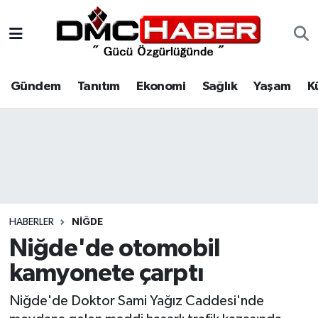
Gündem
Nöbetçi Eczaneler
Gündem
Tanıtım
Ekonomi
Sağlık
Yaşam
K
Tanıtım
Hava Durumu
Ekonomi
Trafik Durumu
Sağlık
Süper Lig Puan Durumu ve Fikstür
Yaşam
Tüm Manşetler
HABERLER
NIĞDE
Kültür
Son Dakika Haberleri
Niğde'de otomobil
kamyonete çarptı
Spor
Haber Arşivi
Niğde'de Doktor Sami Yağız Caddesi'nde
Siyaset