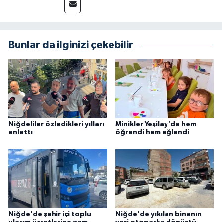
Bunlar da ilginizi çekebilir
Niğdeliler özledikleri yılları
Minikler Yeşilay'da hem
anlattı
öğrendi hem eğlendi
Niğde'de şehir içi toplu
Niğde'de yıkılan binanın