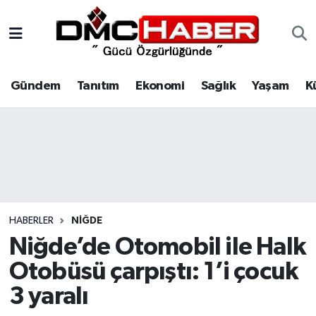
Gündem
Nöbetçi Eczaneler
Gündem
Tanıtım
Ekonomi
Sağlık
Yaşam
K
Tanıtım
Hava Durumu
Ekonomi
Trafik Durumu
Sağlık
Süper Lig Puan Durumu ve Fikstür
Yaşam
Tüm Manşetler
HABERLER
NIĞDE
Kültür
Son Dakika Haberleri
Niğde’de Otomobil ile Halk
Otobüsü çarpıştı: 1’i çocuk
Spor
Haber Arşivi
3 yaralı
Siyaset