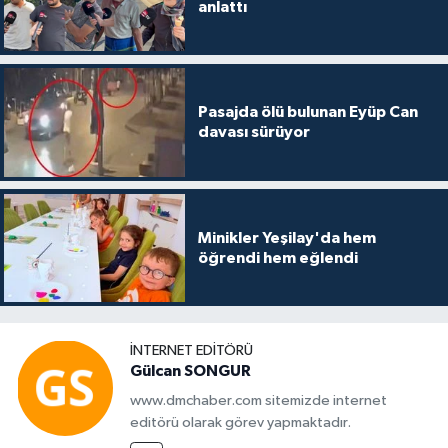
anlattı
Pasajda ölü bulunan Eyüp Can
davası sürüyor
Minikler Yeşilay'da hem
öğrendi hem eğlendi
İNTERNET EDITÖRÜ
Gülcan SONGUR
www.dmchaber.com sitemizde internet
editörü olarak görev yapmaktadır.