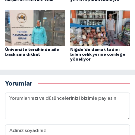
ulaşım ücretlerine zam
yeri otoparka dönüştü
Üniversite tercihinde aile
Niğde’de damak tadını
baskısına dikkat
bilen çelik yerine çömleğe
yöneliyor
Yorumlar