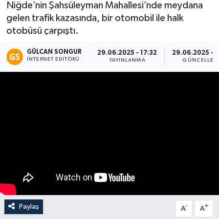
Niğde’nin Şahsüleyman Mahallesi’nde meydana
gelen trafik kazasında, bir otomobil ile halk
Eğitim
otobüsü çarpıştı.
Teknoloji
GÜLCAN SONGUR
29.06.2025 - 17:32
29.06.2025 - 1
İNTERNET EDITÖRÜ
YAYINLANMA
GÜNCELLEM
Asayiş
Resmi İlan
Paylaş
-
+
A
A