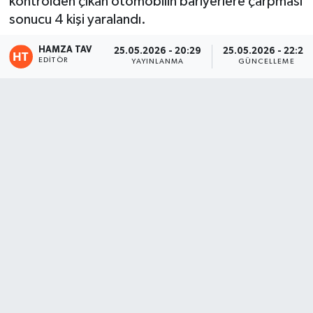
kontrolden çıkan otomobilin bariyerlere çarpması
sonucu 4 kişi yaralandı.
Eğitim
HAMZA TAV
25.05.2026 - 20:29
25.05.2026 - 22:20
Teknoloji
EDITÖR
YAYINLANMA
GÜNCELLEME
Asayiş
Resmi İlan