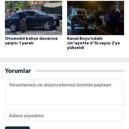
Otomobil bahçe duvarına
Kanal Boyu’ndaki
çarptı: 1 yaralı
cin*ayette ö*lü sayısı 2’ye
yükseldi
Yorumlar