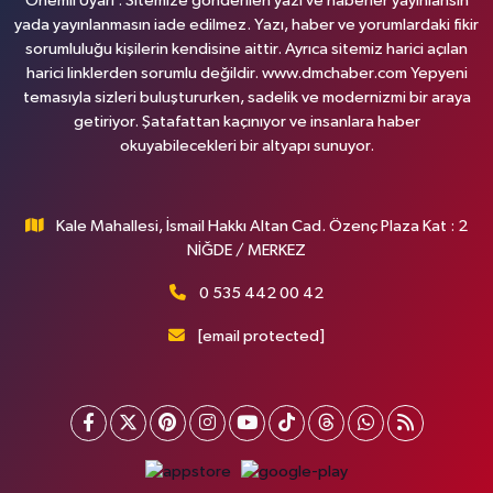
Önemli Uyarı : Sitemize gönderilen yazı ve haberler yayınlansın
yada yayınlanmasın iade edilmez. Yazı, haber ve yorumlardaki fikir
sorumluluğu kişilerin kendisine aittir. Ayrıca sitemiz harici açılan
harici linklerden sorumlu değildir. www.dmchaber.com Yepyeni
temasıyla sizleri buluştururken, sadelik ve modernizmi bir araya
getiriyor. Şatafattan kaçınıyor ve insanlara haber
okuyabilecekleri bir altyapı sunuyor.
Kale Mahallesi, İsmail Hakkı Altan Cad. Özenç Plaza Kat : 2
NİĞDE / MERKEZ
0 535 442 00 42
[email protected]