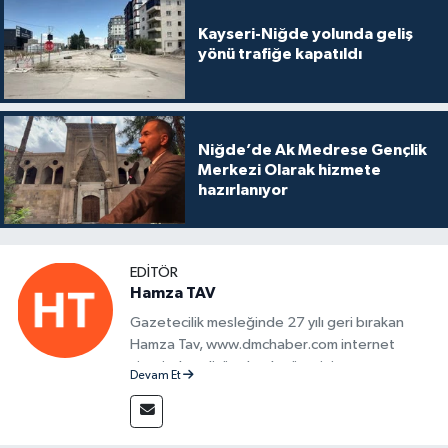
Kayseri-Niğde yolunda geliş
yönü trafiğe kapatıldı
Niğde’de Ak Medrese Gençlik
Merkezi Olarak hizmete
hazırlanıyor
EDITÖR
Hamza TAV
Gazetecilik mesleğinde 27 yılı geri bırakan
Hamza Tav, www.dmchaber.com internet
sitesinde editör olarak görevini
Devam Et
sürdürmektedir.