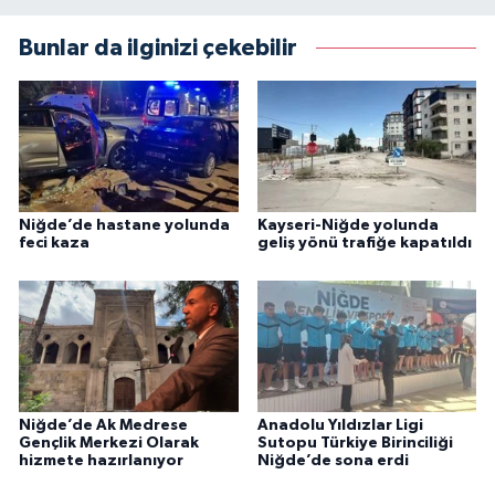
Bunlar da ilginizi çekebilir
Niğde’de hastane yolunda
Kayseri-Niğde yolunda
feci kaza
geliş yönü trafiğe kapatıldı
Niğde’de Ak Medrese
Anadolu Yıldızlar Ligi
Gençlik Merkezi Olarak
Sutopu Türkiye Birinciliği
hizmete hazırlanıyor
Niğde’de sona erdi