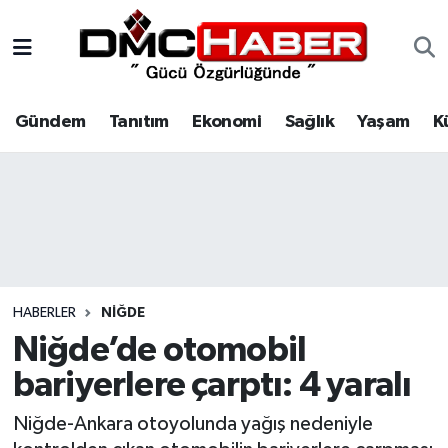
Gündem
Nöbetçi Eczaneler
Gündem
Tanıtım
Ekonomi
Sağlık
Yaşam
K
Tanıtım
Hava Durumu
Ekonomi
Trafik Durumu
Sağlık
Süper Lig Puan Durumu ve Fikstür
Yaşam
Tüm Manşetler
HABERLER
NIĞDE
Kültür
Son Dakika Haberleri
Niğde’de otomobil
bariyerlere çarptı: 4 yaralı
Spor
Haber Arşivi
Niğde-Ankara otoyolunda yağış nedeniyle
Siyaset