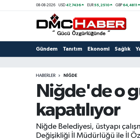
47,7436
55,2510
64,4811
08-08-2026
USD
EUR
GBP
Gündem
Nöbetçi Eczaneler
Tanıtım
Hava Durumu
Gündem
Tanıtım
Ekonomi
Sağlık
Y
Ekonomi
Trafik Durumu
Sağlık
Süper Lig Puan Durumu ve Fikstür
HABERLER
NIĞDE
Niğde'de o gü
Yaşam
Tüm Manşetler
kapatılıyor
Kültür
Son Dakika Haberleri
Spor
Haber Arşivi
Niğde Belediyesi, üstyapı çalış
Değişikliği İl Müdürlüğü ile İl 
Siyaset