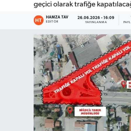
geçici olarak trafiğe kapatılac
Eğitim
HAMZA TAV
26.06.2026 - 16:09
EDITÖR
YAYINLANMA
PAY
Teknoloji
Asayiş
Resmi İlan