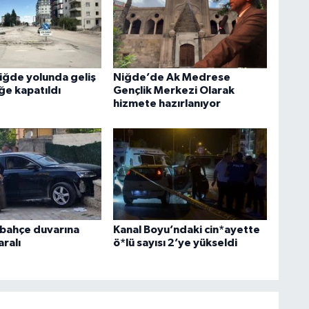
iğde yolunda geliş
Niğde’de Ak Medrese
ğe kapatıldı
Gençlik Merkezi Olarak
hizmete hazırlanıyor
bahçe duvarına
Kanal Boyu’ndaki cin*ayette
aralı
ö*lü sayısı 2’ye yükseldi