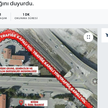
ağını duyurdu.
1
1 DK
LAŞIM
OKUNMA SÜRESI
Y