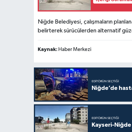
Niğde Belediyesi, çalışmaların planl
belirterek sürücülerden alternatif güze
Kaynak:
Haber Merkezi
EDITÖRÜN SEÇTIĞI
Niğde’de hast
EDITÖRÜN SEÇTIĞI
Kayseri-Niğde 