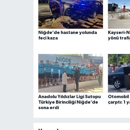
Niğde’de hastane yolunda
Kayseri-N
feci kaza
yönü trafi
Anadolu Yıldızlar Ligi Sutopu
Otomobil 
Türkiye Birinciliği Niğde’de
çarptı: 1 y
sona erdi