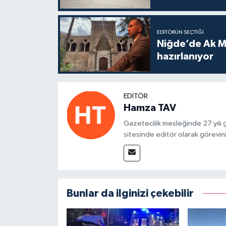
EDITÖRÜN SEÇTIĞI
Niğde’de Ak M
hazırlanıyor
EDITÖR
Hamza TAV
Gazetecilik mesleğinde 27 yılı
sitesinde editör olarak görevin
Bunlar da ilginizi çekebilir