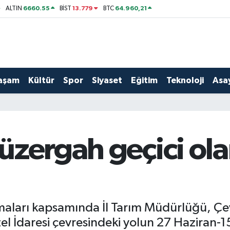
6660.55
13.779
64.960,21
ALTIN
BİST
BTC
aşam
Kültür
Spor
Siyaset
Eğitim
Teknoloji
Asay
zergah geçici ola
maları kapsamında İl Tarım Müdürlüğü, Çevr
Özel İdaresi çevresindeki yolun 27 Haziran-