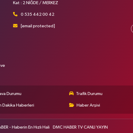
Kat : 2 NİĞDE / MERKEZ
0 535 442 00 42
[email protected]
 ve
.
ava Durumu
Trafik Durumu
 Dakika Haberleri
Haber Arşivi
R - Haberin En Hızlı Hali
DMC HABER TV CANLI YAYIN