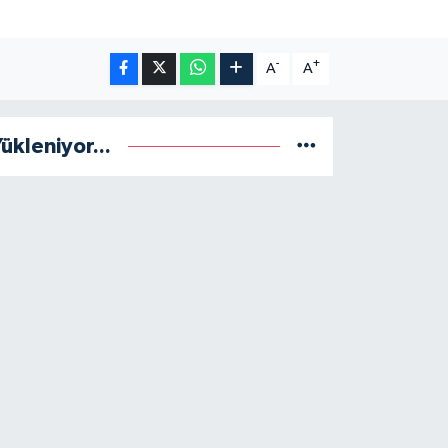
-
+
A
A
ükleniyor...