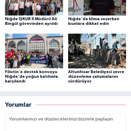
Niğde İŞKUR İl Müdürü Ali
Niğde'de klima seçerken
Bingül görevinden ayrıldı
bunlara dikkat edin
Filistin'e destek konvoyu
Altunhisar Belediyesi çevre
Niğde'de yoğun katılımla
düzenleme çalışmalarını
karşılandı
sürdürüyor
Yorumlar