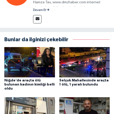
Hamza Tav, www.dmchaber.com internet
sitesinde editör olarak görevini
Devam Et
sürdürmektedir.
Bunlar da ilginizi çekebilir
Niğde’de araçta ölü
Selçuk Mahallesinde araçta
bulunan kadının kimliği belli
1 ölü, 1 yaralı bulundu
oldu