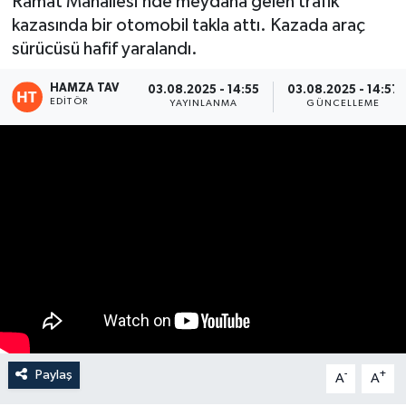
Ramat Mahallesi’nde meydana gelen trafik
kazasında bir otomobil takla attı. Kazada araç
Eğitim
sürücüsü hafif yaralandı.
Teknoloji
HAMZA TAV
03.08.2025 - 14:55
03.08.2025 - 14:57
EDITÖR
YAYINLANMA
GÜNCELLEME
Asayiş
Resmi İlan
Paylaş
-
+
A
A