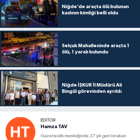
Niğde’de araçta ölü bulunan
kadının kimliği belli oldu
Selçuk Mahallesinde araçta 1
ölü, 1 yaralı bulundu
Niğde İŞKUR İl Müdürü Ali
Bingül görevinden ayrıldı
EDITÖR
Hamza TAV
Gazetecilik mesleğinde 27 yılı geri bırakan