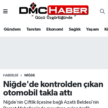
Gündem
Nöbetçi Eczaneler
Gündem
Tanıtım
Ekonomi
Sağlık
Yaşam
K
Tanıtım
Hava Durumu
Ekonomi
Trafik Durumu
Sağlık
Süper Lig Puan Durumu ve Fikstür
Yaşam
Tüm Manşetler
HABERLER
NIĞDE
Kültür
Son Dakika Haberleri
Niğde'de kontrolden çıkan
otomobil takla attı
Spor
Haber Arşivi
Niğde’nin Çiftlik ilçesine bağlı Azatlı Beldesi’nin
Siyaset