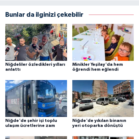
Bunlar da ilginizi çekebilir
Niğdeliler özledikleri yılları
Minikler Yeşilay'da hem
anlattı
öğrendi hem eğlendi
Niğde'de şehir içi toplu
Niğde'de yıkılan binanın
ulaşım ücretlerine zam
yeri otoparka dönüştü