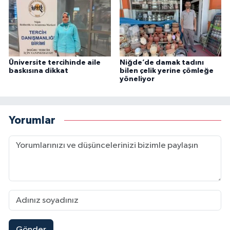
Üniversite tercihinde aile
Niğde’de damak tadını
baskısına dikkat
bilen çelik yerine çömleğe
yöneliyor
Yorumlar
Gönder