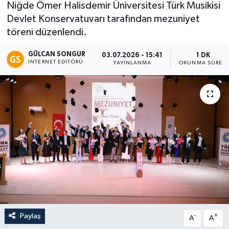
Niğde Ömer Halisdemir Üniversitesi Türk Musikisi
Devlet Konservatuvarı tarafından mezuniyet
Eğitim
töreni düzenlendi.
Teknoloji
GÜLCAN SONGUR
03.07.2026 - 15:41
1 DK
İNTERNET EDITÖRÜ
YAYINLANMA
OKUNMA SÜRESI
Asayiş
Resmi İlan
Paylaş
-
+
A
A