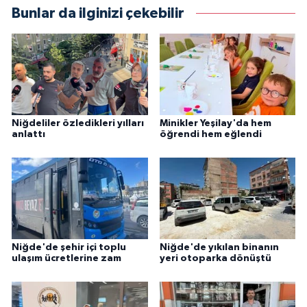
Bunlar da ilginizi çekebilir
Niğdeliler özledikleri yılları
Minikler Yeşilay'da hem
anlattı
öğrendi hem eğlendi
Niğde'de şehir içi toplu
Niğde'de yıkılan binanın
ulaşım ücretlerine zam
yeri otoparka dönüştü