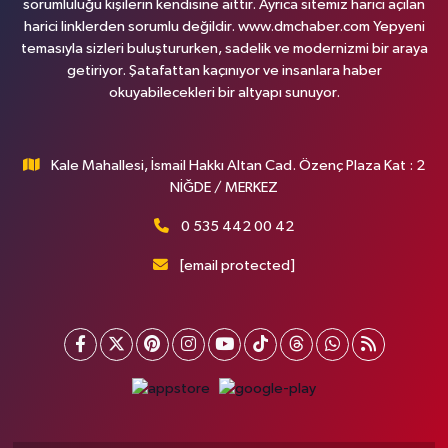
sorumluluğu kişilerin kendisine aittir. Ayrıca sitemiz harici açılan
harici linklerden sorumlu değildir. www.dmchaber.com Yepyeni
temasıyla sizleri buluştururken, sadelik ve modernizmi bir araya
getiriyor. Şatafattan kaçınıyor ve insanlara haber
okuyabilecekleri bir altyapı sunuyor.
Kale Mahallesi, İsmail Hakkı Altan Cad. Özenç Plaza Kat : 2
NİĞDE / MERKEZ
0 535 442 00 42
[email protected]