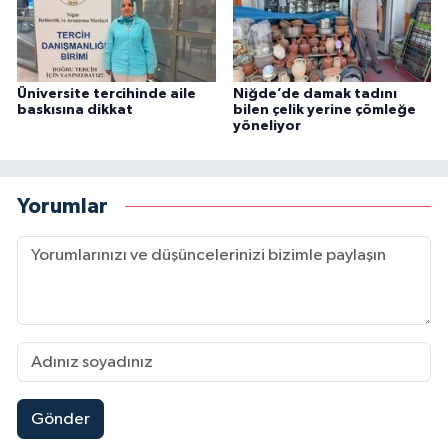
Üniversite tercihinde aile
Niğde’de damak tadını
baskısına dikkat
bilen çelik yerine çömleğe
yöneliyor
Yorumlar
Gönder