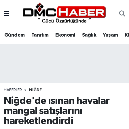
Gündem
Nöbetçi Eczaneler
Gündem
Tanıtım
Ekonomi
Sağlık
Yaşam
K
Tanıtım
Hava Durumu
Ekonomi
Trafik Durumu
Sağlık
Süper Lig Puan Durumu ve Fikstür
Yaşam
Tüm Manşetler
HABERLER
NIĞDE
Kültür
Son Dakika Haberleri
Niğde'de ısınan havalar
mangal satışlarını
Spor
Haber Arşivi
hareketlendirdi
Siyaset