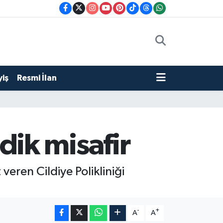
iş
Resmi İlan
ik misafir
eren Cildiye Polikliniği
-
+
A
A