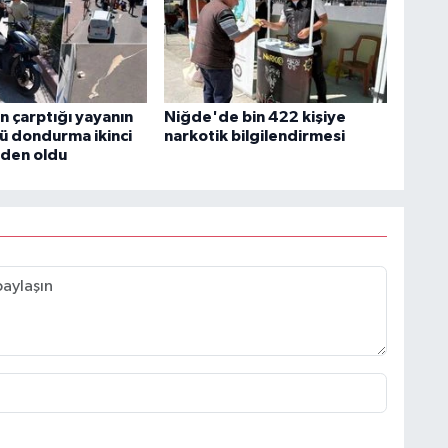
n çarptığı yayanın
Niğde'de bin 422 kişiye
 dondurma ikinci
narkotik bilgilendirmesi
den oldu