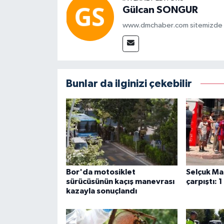
Gülcan SONGUR
www.dmchaber.com sitemizde in
Bunlar da ilginizi çekebilir
Bor'da motosiklet
Selçuk Mah
sürücüsünün kaçış manevrası
çarpıştı: 1
kazayla sonuçlandı