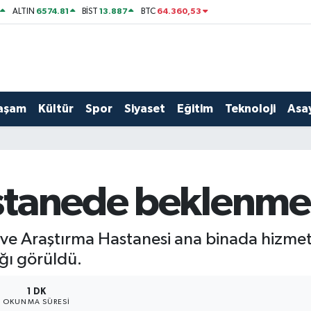
6574.81
13.887
64.360,53
ALTIN
BİST
BTC
aşam
Kültür
Spor
Siyaset
Eğitim
Teknoloji
Asay
tanede beklenmed
e Araştırma Hastanesi ana binada hizmet v
ğı görüldü.
1 DK
OKUNMA SÜRESI