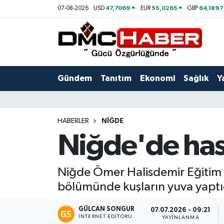
47,7069
55,0265
64,1897
07-08-2026
USD
EUR
GBP
Gündem
Nöbetçi Eczaneler
Tanıtım
Hava Durumu
Gündem
Tanıtım
Ekonomi
Sağlık
Y
Ekonomi
Trafik Durumu
Sağlık
Süper Lig Puan Durumu ve Fikstür
HABERLER
NIĞDE
Niğde'de has
Yaşam
Tüm Manşetler
Kültür
Son Dakika Haberleri
Niğde Ömer Halisdemir Eğitim v
bölümünde kuşların yuva yaptı
Spor
Haber Arşivi
GÜLCAN SONGUR
07.07.2026 - 09:21
Siyaset
İNTERNET EDITÖRÜ
YAYINLANMA