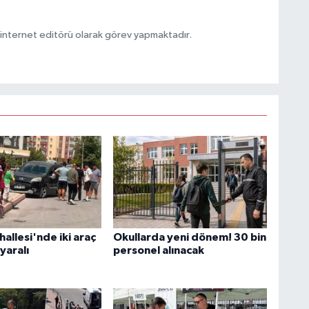
ternet editörü olarak görev yapmaktadır.
allesi'nde iki araç
Okullarda yeni dönem! 30 bin
 yaralı
personel alınacak