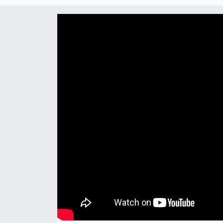
Eğitim
Teknoloji
Asayiş
Resmi İlan