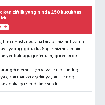
çıkan çiftlik yangınında 250 küçükbaş
oldu
e
ştırma Hastanesi ana binada hizmet veren
yuva yaptığı görüldü. Sağlık hizmetlerinin
ne yer bulduğu görüntüler, görenlerde
n zarar görmemesi için yuvaların bulunduğu
aya çıkan manzara şehir yaşamı ile doğal
r kez daha gözler önüne serdi.