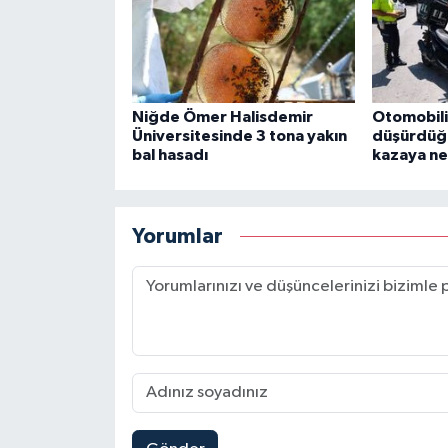
Niğde Ömer Halisdemir
Otomobili
Üniversitesinde 3 tona yakın
düşürdüğü
bal hasadı
kazaya ne
Yorumlar