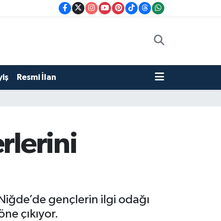
iş
Resmi İlan
rlerini
 Niğde’de gençlerin ilgi odağı
öne çıkıyor.