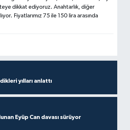
iteye dikkat ediyoruz. Anahtarlık, diğer
ıyor. Fiyatlarımız 75 ile 150 lira arasında
ikleri yılları anlattı
lunan Eyüp Can davası sürüyor