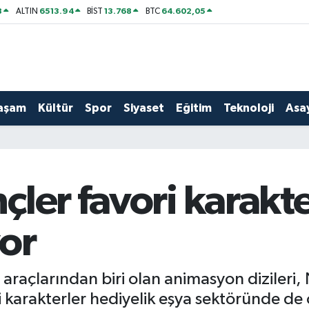
8
6513.94
13.768
64.602,05
ALTIN
BİST
BTC
aşam
Kültür
Spor
Siyaset
Eğitim
Teknoloji
Asay
ler favori karakte
or
 araçlarından biri olan animasyon dizileri,
 karakterler hediyelik eşya sektöründe de 