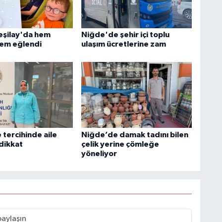
Yeşilay'da hem
Niğde'de şehir içi toplu
em eğlendi
ulaşım ücretlerine zam
 tercihinde aile
Niğde’de damak tadını bilen
 dikkat
çelik yerine çömleğe
yöneliyor