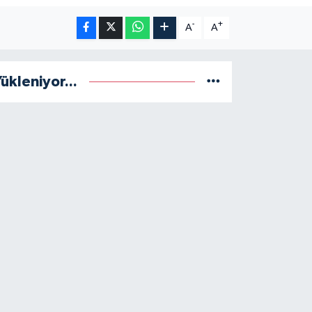
-
+
A
A
ükleniyor...