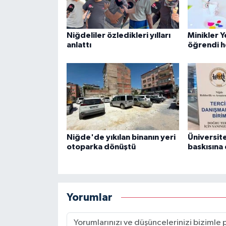
Niğdeliler özledikleri yılları
Minikler 
anlattı
öğrendi h
Niğde'de yıkılan binanın yeri
Üniversite
otoparka dönüştü
baskısına
Yorumlar