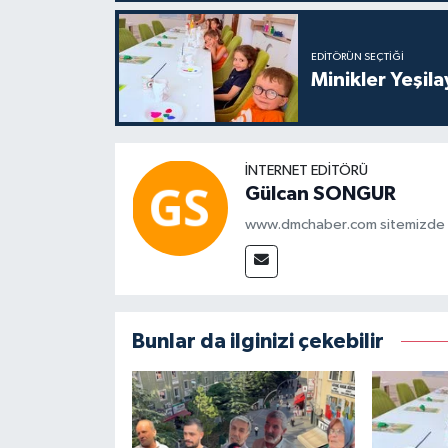
EDITÖRÜN SEÇTIĞI
Minikler Yeşil
İNTERNET EDITÖRÜ
Gülcan SONGUR
www.dmchaber.com sitemizde in
Bunlar da ilginizi çekebilir