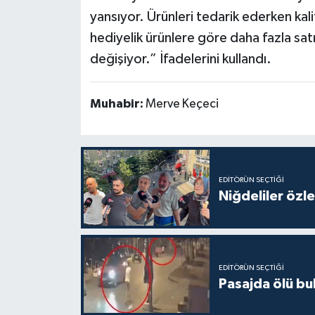
yansıyor. Ürünleri tedarik ederken kal
hediyelik ürünlere göre daha fazla satıl
değişiyor.” İfadelerini kullandı.
Muhabir:
Merve Keçeci
EDITÖRÜN SEÇTIĞI
Niğdeliler özled
EDITÖRÜN SEÇTIĞI
Pasajda ölü bu