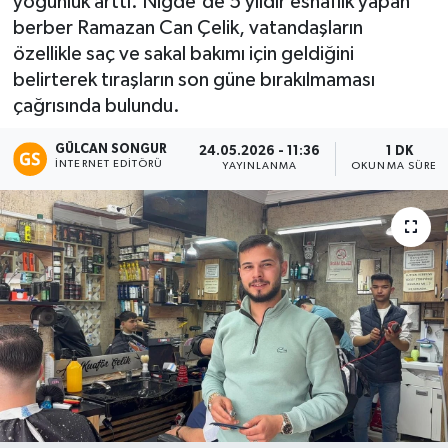
yoğunluk arttı. Niğde'de 5 yıldır esnaflık yapan
berber Ramazan Can Çelik, vatandaşların
Eğitim
özellikle saç ve sakal bakımı için geldiğini
belirterek tıraşların son güne bırakılmaması
Teknoloji
çağrısında bulundu.
Asayiş
GÜLCAN SONGUR
24.05.2026 - 11:36
1 DK
İNTERNET EDITÖRÜ
YAYINLANMA
OKUNMA SÜRES
Resmi İlan