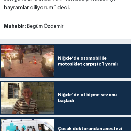
bayramlar diliyorum” dedi.
Muhabir:
Begüm Özdemir
Niğde’de otomobil ile
motosiklet çarpıştı: 1 yaralı
Niğde’de ot biçme sezonu
başladı
Çocuk doktorundan anestezi