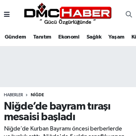
Gündem
Nöbetçi Eczaneler
Gündem
Tanıtım
Ekonomi
Sağlık
Yaşam
K
Tanıtım
Hava Durumu
Ekonomi
Trafik Durumu
Sağlık
Süper Lig Puan Durumu ve Fikstür
Yaşam
Tüm Manşetler
HABERLER
NIĞDE
Kültür
Son Dakika Haberleri
Niğde’de bayram tıraşı
mesaisi başladı
Spor
Haber Arşivi
Niğde’de Kurban Bayramı öncesi berberlerde
Siyaset