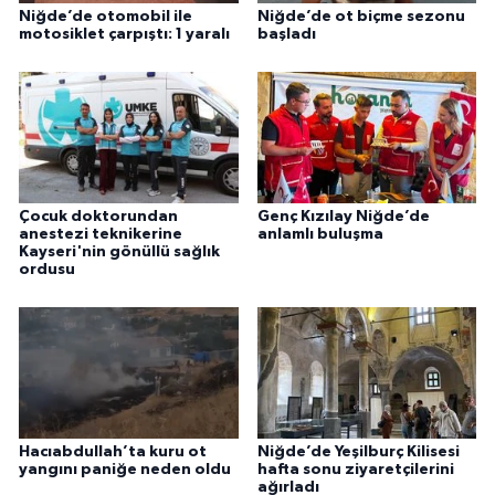
Niğde’de otomobil ile
Niğde’de ot biçme sezonu
motosiklet çarpıştı: 1 yaralı
başladı
Çocuk doktorundan
Genç Kızılay Niğde’de
anestezi teknikerine
anlamlı buluşma
Kayseri'nin gönüllü sağlık
ordusu
Hacıabdullah’ta kuru ot
Niğde’de Yeşilburç Kilisesi
yangını paniğe neden oldu
hafta sonu ziyaretçilerini
ağırladı