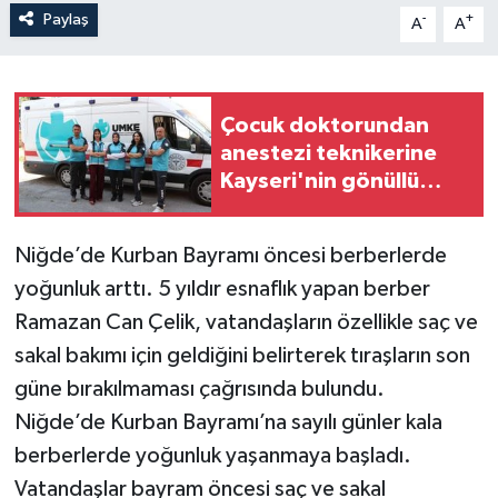
Paylaş
-
+
A
A
Çocuk doktorundan
anestezi teknikerine
Kayseri'nin gönüllü
sağlık ordusu
Niğde’de Kurban Bayramı öncesi berberlerde
yoğunluk arttı. 5 yıldır esnaflık yapan berber
Ramazan Can Çelik, vatandaşların özellikle saç ve
sakal bakımı için geldiğini belirterek tıraşların son
güne bırakılmaması çağrısında bulundu.
Niğde’de Kurban Bayramı’na sayılı günler kala
berberlerde yoğunluk yaşanmaya başladı.
Vatandaşlar bayram öncesi saç ve sakal