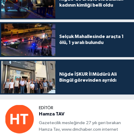
kadının kimliği belli oldu
Selçuk Mahallesinde araçta 1
ölü, 1 yaralı bulundu
Niğde İŞKUR İl Müdürü Ali
Bingül görevinden ayrıldı
EDITÖR
Hamza TAV
Gazetecilik mesleğinde 27 yılı geri bırakan
Hamza Tav, www.dmchaber.com internet