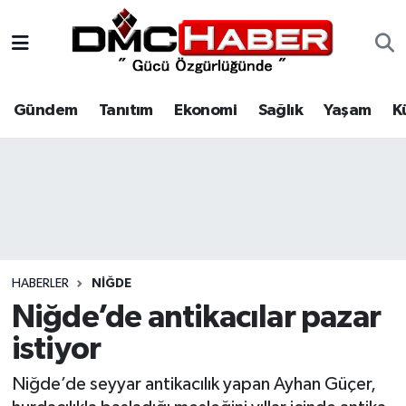
Gündem
Nöbetçi Eczaneler
Gündem
Tanıtım
Ekonomi
Sağlık
Yaşam
K
Tanıtım
Hava Durumu
Ekonomi
Trafik Durumu
Sağlık
Süper Lig Puan Durumu ve Fikstür
Yaşam
Tüm Manşetler
HABERLER
NIĞDE
Kültür
Son Dakika Haberleri
Niğde’de antikacılar pazar
istiyor
Spor
Haber Arşivi
Niğde’de seyyar antikacılık yapan Ayhan Güçer,
Siyaset