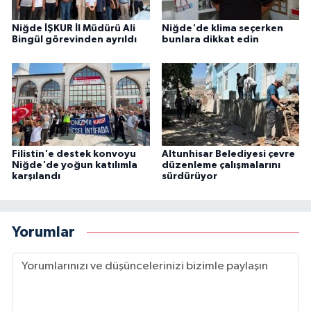
Niğde İŞKUR İl Müdürü Ali
Niğde'de klima seçerken
Bingül görevinden ayrıldı
bunlara dikkat edin
Filistin'e destek konvoyu
Altunhisar Belediyesi çevre
Niğde'de yoğun katılımla
düzenleme çalışmalarını
karşılandı
sürdürüyor
Yorumlar