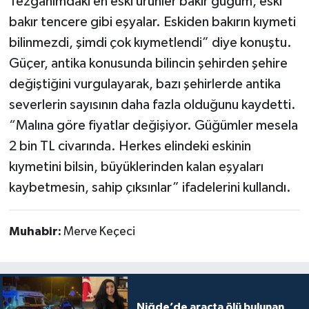
Tezgâhımdaki en eski ürünler bakır güğüm, eski
bakır tencere gibi eşyalar. Eskiden bakırın kıymeti
bilinmezdi, şimdi çok kıymetlendi” diye konuştu.
Güçer, antika konusunda bilincin şehirden şehire
değiştiğini vurgulayarak, bazı şehirlerde antika
severlerin sayısının daha fazla olduğunu kaydetti.
“Malına göre fiyatlar değişiyor. Güğümler mesela
2 bin TL civarında. Herkes elindeki eskinin
kıymetini bilsin, büyüklerinden kalan eşyaları
kaybetmesin, sahip çıksınlar” ifadelerini kullandı.
Muhabir:
Merve Keçeci
Niğde’de araçta ölü bulunan