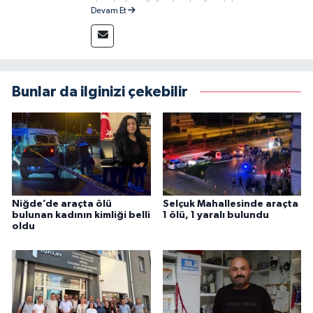
sitesinde editör olarak görevini
Devam Et
sürdürmektedir.
Bunlar da ilginizi çekebilir
Niğde’de araçta ölü
Selçuk Mahallesinde araçta
bulunan kadının kimliği belli
1 ölü, 1 yaralı bulundu
oldu