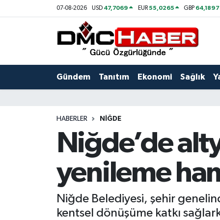
47,7069
55,0265
64,1897
07-08-2026
USD
EUR
GBP
Gündem
Nöbetçi Eczaneler
Tanıtım
Hava Durumu
Gündem
Tanıtım
Ekonomi
Sağlık
Y
Ekonomi
Trafik Durumu
Sağlık
Süper Lig Puan Durumu ve Fikstür
HABERLER
NIĞDE
Niğde’de alty
Yaşam
Tüm Manşetler
yenileme ham
Kültür
Son Dakika Haberleri
Spor
Haber Arşivi
Niğde Belediyesi, şehir genelin
kentsel dönüşüme katkı sağlarke
Siyaset