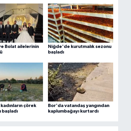
 Bolat ailelerinin
Niğde'de kurutmalık sezonu
ü
başladı
kadınların çörek
Bor'da vatandaş yangından
 başladı
kaplumbağayı kurtardı