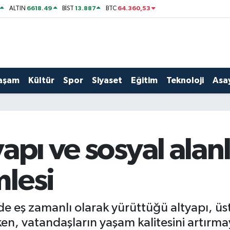
6618.49
13.887
64.360,53
ALTIN
BİST
BTC
aşam
Kültür
Spor
Siyaset
Eğitim
Teknoloji
Asay
apı ve sosyal ala
lesi
de eş zamanlı olarak yürüttüğü altyapı, üst
n, vatandaşların yaşam kalitesini artırmay