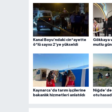
Kanal Boyu’ndaki cin*ayette
Gökkaya ve
ö*lü sayısı 2’ye yükseldi
mutlu gün
Kaynarca'da tarım işçilerine
Niğde'de 
bakanlık hizmetleri anlatıldı
otu hasadı