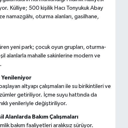
or. Külliye; 500 kişilik Hacı Tonyukuk Abay
aze namazgâhı, oturma alanları, gasilhane,
süren yeni park; çocuk oyun grupları, oturma-
eşil alanlarla mahalle sakinlerine modern ve
.
 Yenileniyor
layan altyapı çalışmaları ile su birikintileri ve
 çözümler getiriliyor. İçme suyu hattında da
lı yenileriyle değiştiriliyor.
il Alanlarda Bakım Çalışmaları
ik bakım faaliyetleri aralıksız sürüyor.