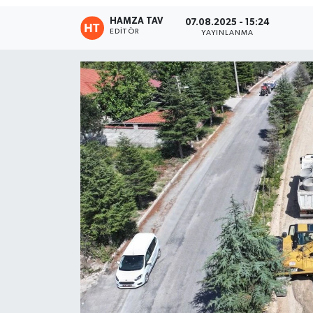
HAMZA TAV
07.08.2025 - 15:24
Eğitim
EDITÖR
YAYINLANMA
Teknoloji
Asayiş
Resmi İlan