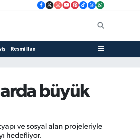
iş
Resmi İlan
nlarda büyük
yapı ve sosyal alan projeleriyle
ı hedefliyor.