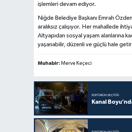
işlemleri devam ediyor.
Niğde Belediye Başkanı Emrah Özdemir
aralıksız çalışıyor. Her mahallede ihti
Altyapıdan sosyal yaşam alanlarına k
yaşanabilir, düzenli ve güçlü hale geti
Muhabir:
Merve Keçeci
EDITÖRÜN SEÇTIĞI
Kanal Boyu’nda
EDITÖRÜN SEÇTIĞI