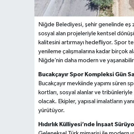
Niğde Belediyesi, şehir genelinde eş z
sosyal alan projeleriyle kentsel dönü
kalitesini artırmayı hedefliyor. Spor t
yenileme çalışmalarına kadar birçok 
Niğde’nin daha modern ve yaşanabilir 
Bucakçayır Spor Kompleksi Gün Sa
Bucakçayır mevkiinde yapımı süren spo
kortları, sosyal alanlar ve tribünleriy
olacak. Ekipler, yapısal imalatların ya
yürütüyor.
Hıdırlık Külliyesi’nde İnşaat Sürüyo
Geleneksel Türk mimarisi ile modern uy