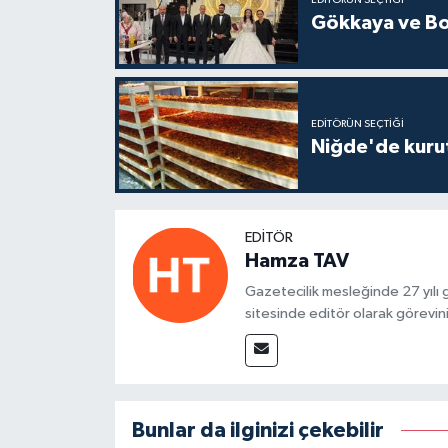
Gökkaya ve Bol
EDITÖRÜN SEÇTIĞI
Niğde'de kuru
EDITÖR
Hamza TAV
Gazetecilik mesleğinde 27 yılı
sitesinde editör olarak görevin
Bunlar da ilginizi çekebilir