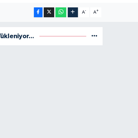
-
+
A
A
ükleniyor...