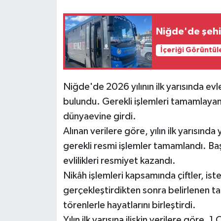
Niğde'de şehir
İçeriği Görüntül
Niğde'de 2026 yılının ilk yarısında ev
bulundu. Gerekli işlemleri tamamlayan
dünyaevine girdi.
Alınan verilere göre, yılın ilk yarısınd
gerekli resmi işlemler tamamlandı. Başv
evlilikleri resmiyet kazandı.
Nikâh işlemleri kapsamında çiftler, is
gerçekleştirdikten sonra belirlenen tari
törenlerle hayatlarını birleştirdi.
Yılın ilk yarısına ilişkin verilere gö