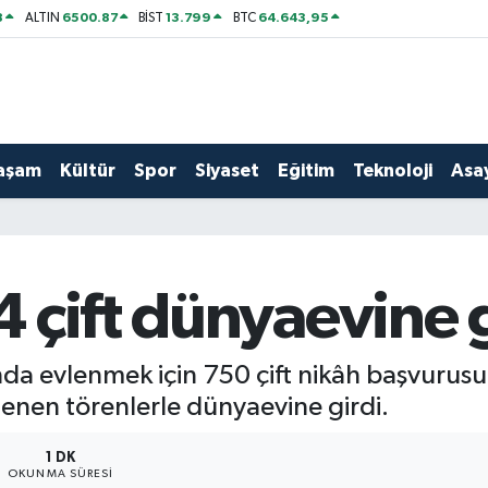
8
6500.87
13.799
64.643,95
ALTIN
BİST
BTC
aşam
Kültür
Spor
Siyaset
Eğitim
Teknoloji
Asay
 çift dünyaevine g
ında evlenmek için 750 çift nikâh başvurus
enen törenlerle dünyaevine girdi.
1 DK
OKUNMA SÜRESI