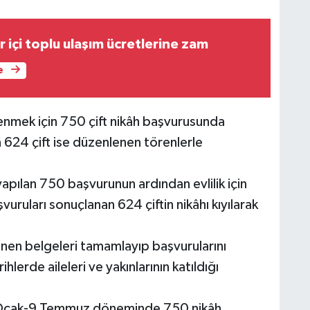
 içi toplu ulaşım ücretlerine zam
e
lenmek için 750 çift nikâh başvurusunda
 624 çift ise düzenlenen törenlerle
a yapılan 750 başvurunun ardından evlilik için
uruları sonuçlanan 624 çiftin nikâhı kıyılarak
tenen belgeleri tamamlayıp başvurularını
hlerde aileleri ve yakınlarının katıldığı
re, 1 Ocak-9 Temmuz döneminde 750 nikâh