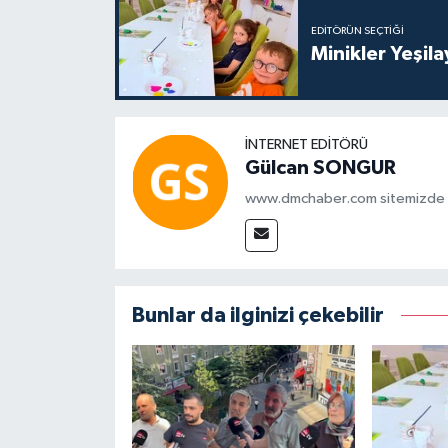
EDITÖRÜN SEÇTIĞI
Minikler Yeşil
İNTERNET EDITÖRÜ
Gülcan SONGUR
www.dmchaber.com sitemizde in
Bunlar da ilginizi çekebilir