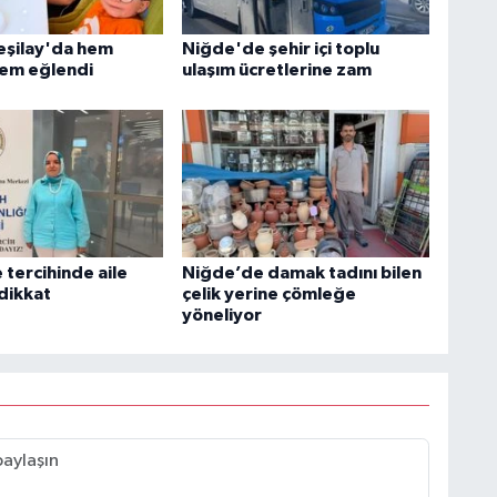
Yeşilay'da hem
Niğde'de şehir içi toplu
em eğlendi
ulaşım ücretlerine zam
 tercihinde aile
Niğde’de damak tadını bilen
 dikkat
çelik yerine çömleğe
yöneliyor