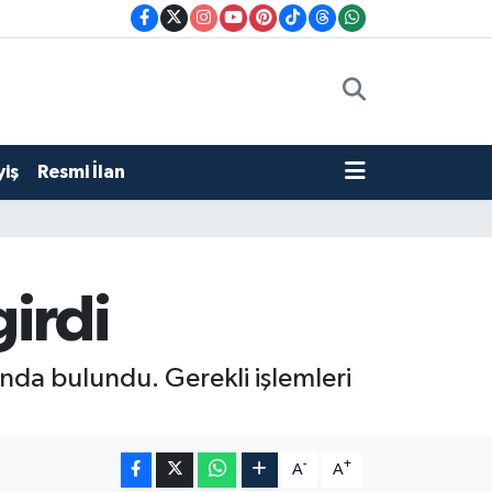
iş
Resmi İlan
irdi
unda bulundu. Gerekli işlemleri
-
+
A
A