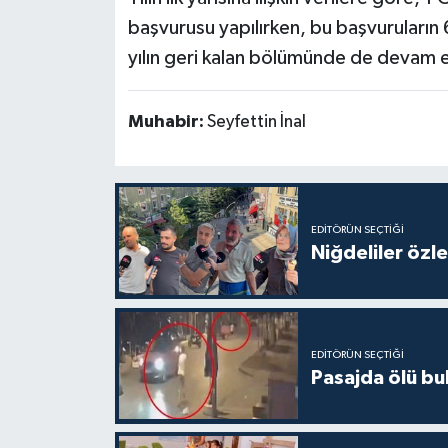
başvurusu yapılırken, bu başvuruların 6
yılın geri kalan bölümünde de devam 
Muhabir:
Seyfettin İnal
EDITÖRÜN SEÇTIĞI
Niğdeliler özled
EDITÖRÜN SEÇTIĞI
Pasajda ölü bu