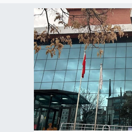
Eğitim
Teknoloji
Asayiş
Resmi İlan