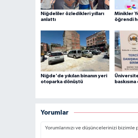
Niğdeliler özledikleri yılları
Minikler 
anlattı
öğrendi h
Niğde'de yıkılan binanın yeri
Üniversite
otoparka dönüştü
baskısına
Yorumlar